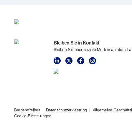
Qualitäts- und Regulierungsservices
Gerä
tedesign-Services
Nachhaltigkeit
B Corp
UN Global Compact Sponsorship
Bleiben Sie in Kontakt
Witney-Entwicklung
Bleiben Sie über soziale Medien auf dem L
Innovate UK
Nachrichten
Artikel
Ressourcen
Presse
Veranstaltungen
Über uns
Unsere Geschichte
Barrierefreiheit
|
Datenschutzerklaerung
|
Allgemeine Geschäft
Kontakt aufnehmen
Cookie-Einstellungen