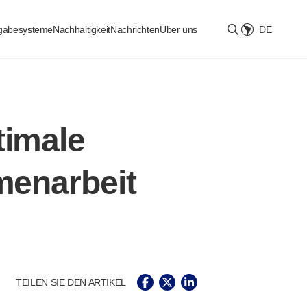
bgabesysteme
Nachhaltigkeit
Nachrichten
Über uns
DE
Select location
timale
menarbeit
TEILEN SIE DEN ARTIKEL