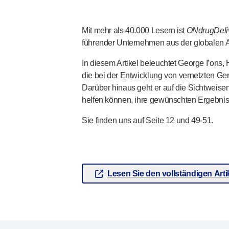
®
Unilet
Lanzetten
Beckenbodengesundheit
Mit mehr als 40.000 Lesern ist
ONdrugDeli
®
Empelvic
führender Unternehmen aus der globalen
®
Amielle
Care
®
In diesem Artikel beleuchtet George I’ons
Amielle
Comfort
die bei der Entwicklung von vernetzten Ger
™
Rapport
Darüber hinaus geht er auf die Sichtweisen
Augenbehandlung
helfen können, ihre gewünschten Ergebnis
®
AutoDrop
Neuropathie
Sie finden uns auf Seite 12 und
49-51
.
®
Neuropen
®
Neuropen
Monofilamente
Neurotips
Produkte zur Selbstinjektion
Lesen Sie den vollständigen Arti
®
Aidaptus
Autoinjektor
®
EcoSafe
Sicherheitsspritze
®
EcoSafe
wiederverwendbarer Autoinjektor
®
Autoject
2