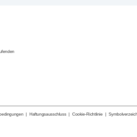
aufenden
sbedingungen
|
Haftungsausschluss
|
Cookie-Richtlinie
|
Symbolverzeich