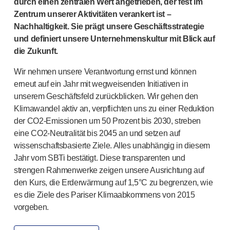
durch einen zentralen Wert angetrieben, der fest im
Arzneimittel-Abgabesysteme
Zentrum unserer Aktivitäten verankert ist –
UNSERE PLATTFORMEN
Nachhaltigkeit. Sie prägt unsere Geschäftsstrategie
®
Aidaptus
Autoinjektor
und definiert unsere Unternehmenskultur mit Blick auf
®
EcoSafe
die Zukunft.
®
EcoSafe
Sicherheitsspritze
Wir nehmen unsere Verantwortung ernst und können
®
EcoSafe
wiederverwendbarer Autoinjektor
erneut auf ein Jahr mit wegweisenden Initiativen in
UNSERE EXPERTISE
unserem Geschäftsfeld zurückblicken. Wir gehen den
Pharma-Dienstleistungen
Klimawandel aktiv an, verpflichten uns zu einer Reduktion
Fertigungskapazitäten
der
CO2-Emissionen
um 50 Prozent bis 2030, streben
Operationsmanagement
eine
CO2-Neutralit
ät bis 2045 an und setzen auf
Lieferkettenmanagement
wissenschaftsbasierte Ziele. Alles unabhängig in diesem
Werkzeugbau, Technik und Entwicklung
Jahr vom SBTi bestätigt. Diese transparenten und
Forschung und Entwicklung
strengen Rahmenwerke zeigen unsere Ausrichtung auf
Forschungs- und Entwicklungskompetenzen
den Kurs, die Erderwärmung auf 1,5°C zu begrenzen, wie
Patientenorientiertes Design
es die Ziele des Pariser Klimaabkommens von 2015
Programmmanagement
vorgeben.
Partnerschaften