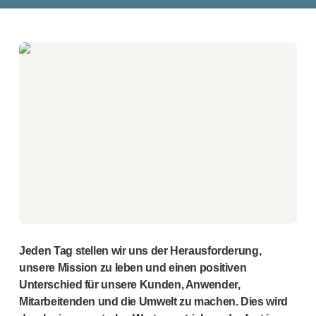
®
Unilet
Lanzetten
Beckenbodengesundheit
®
Empelvic
®
Amielle
Care
®
Amielle
Comfort
™
Rapport
Augenbehandlung
®
AutoDrop
Neuropathie
®
Neuropen
®
Neuropen
Monofilamente
Neurotips
Produkte zur Selbstinjektion
®
Aidaptus
Autoinjektor
Jeden Tag stellen wir uns der Herausforderung,
®
EcoSafe
Sicherheitsspritze
unsere Mission zu leben und einen positiven
®
EcoSafe
wiederverwendbarer Autoinjektor
Unterschied für unsere Kunden, Anwender,
®
Autoject
2
Mitarbeitenden und die Umwelt zu machen. Dies wird
®
Autopen