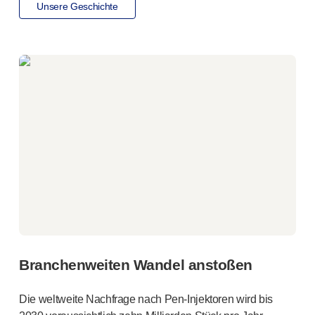
Qualitäts- und Regulierungsservices
Unsere Geschichte
Gerä
tedesign-Services
Nachhaltigkeit
B Corp
UN Global Compact Sponsorship
Witney-Entwicklung
Innovate UK
Nachrichten
Artikel
Ressourcen
Presse
Veranstaltungen
Über uns
Unsere Geschichte
Kontakt aufnehmen
Branchenweiten Wandel anstoßen
Die weltweite Nachfrage nach
Pen-Injektoren
wird bis