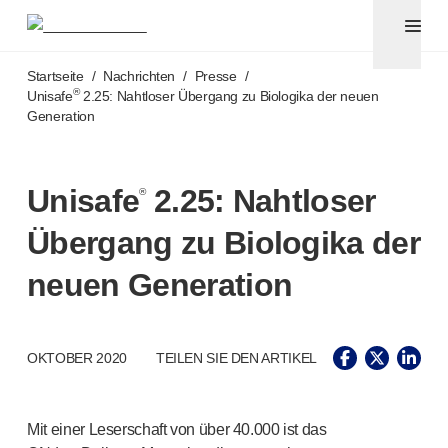
Pennadeln und Sicherheitskanülen
®
®
Unifine
SafeControl
Zum Hauptinhalt springen
®
®
Unifine
Pentips
Startseite
/
Nachrichten
/
Presse
/
®
®
Unifine
Pentips
Plus
®
Unisafe
2.25: Nahtloser Übergang zu Biologika der neuen
Generation
™
TriCare
Pennadeln
®
Unifine
Safety Needles
®
Unifine
Syringes
Unisafe
2.25: Nahtloser
®
Venenpunktion
®
Unistik
ShieldLock
Übergang zu Biologika der
®
Unistik
VacuFlip
Point-of-Care-Tests
neuen Generation
®
Unistik
3
®
Unistik
Touch
®
™
Unistik
TinyTouch
OKTOBER 2020
TEILEN SIE DEN ARTIKEL
®
Unistik
Heelstik
®
Autolet
Plus
®
Unilet
Stechhilfen
Mit einer Leserschaft von über 40.000 ist das