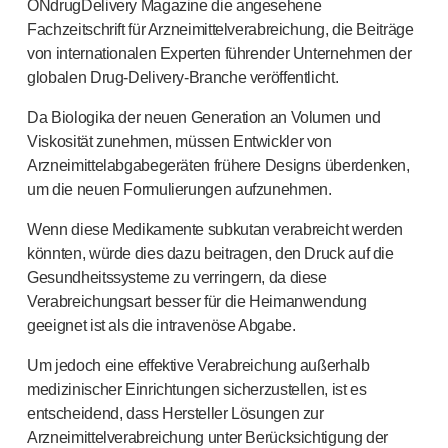
®
Unilet
Lanzetten
ONdrugDelivery Magazine die angesehene
Fachzeitschrift für Arzneimittelverabreichung, die Beiträge
Beckenbodengesundheit
von internationalen Experten führender Unternehmen der
®
Empelvic
globalen
Drug-Delivery-Branche
veröffentlicht.
®
Amielle
Care
®
Amielle
Comfort
Da Biologika der neuen Generation an Volumen und
™
Rapport
Viskosität zunehmen, müssen Entwickler von
Augenbehandlung
Arzneimittelabgabegeräten frühere Designs überdenken,
®
AutoDrop
um die neuen Formulierungen aufzunehmen.
Neuropathie
Wenn diese Medikamente subkutan verabreicht werden
®
Neuropen
könnten, würde dies dazu beitragen, den Druck auf die
®
Neuropen
Monofilamente
Gesundheitssysteme zu verringern, da diese
Neurotips
Verabreichungsart besser für die Heimanwendung
Produkte zur Selbstinjektion
geeignet ist als die intravenöse Abgabe.
®
Aidaptus
Autoinjektor
®
EcoSafe
Sicherheitsspritze
Um jedoch eine effektive Verabreichung außerhalb
®
EcoSafe
wiederverwendbarer Autoinjektor
medizinischer Einrichtungen sicherzustellen, ist es
®
Autoject
2
entscheidend, dass Hersteller Lösungen zur
Arzneimittelverabreichung unter Berücksichtigung der
®
Autopen