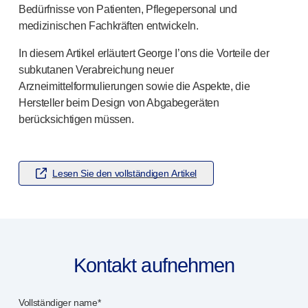
Bedürfnisse von Patienten, Pflegepersonal und
Arzneimittel-Abgabesysteme
medizinischen Fachkräften entwickeln.
UNSERE PLATTFORMEN
®
Aidaptus
Autoinjektor
In diesem Artikel erläutert George I’ons die Vorteile der
®
EcoSafe
subkutanen Verabreichung neuer
®
EcoSafe
Sicherheitsspritze
Arzneimittelformulierungen sowie die Aspekte, die
®
EcoSafe
wiederverwendbarer Autoinjektor
Hersteller beim Design von Abgabegeräten
UNSERE EXPERTISE
berücksichtigen müssen.
Pharma-Dienstleistungen
Fertigungskapazitäten
Operationsmanagement
Lesen Sie den vollständigen Artikel
Lieferkettenmanagement
Werkzeugbau, Technik und Entwicklung
Forschung und Entwicklung
Forschungs- und Entwicklungskompetenzen
Patientenorientiertes Design
Kontakt aufnehmen
Programmmanagement
Partnerschaften
Vollständiger name*