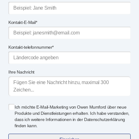
Qualitäts- und Regulierungsservices
Gerä
tedesign-Services
Nachhaltigkeit
Kontakt-E-Mail*
B Corp
UN Global Compact Sponsorship
Witney-Entwicklung
Kontakt-telefonnummer*
Innovate UK
Nachrichten
Artikel
Ihre Nachricht
Ressourcen
Presse
Veranstaltungen
Über uns
Unsere Geschichte
Ich möchte
E-Mail-Marketing
von Owen Mumford über neue
Kontakt aufnehmen
Produkte und Dienstleistungen erhalten. Ich habe verstanden,
dass ich weitere Informationen in der Datenschutzerklärung
finden kann.