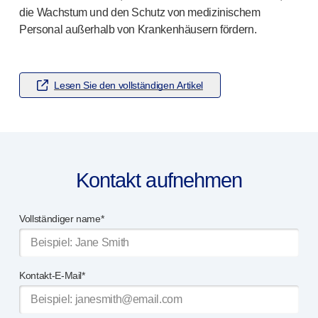
Arzneimittel-Abgabesysteme
die Wachstum und den Schutz von medizinischem
UNSERE PLATTFORMEN
Personal außerhalb von Krankenhäusern fördern.
®
Aidaptus
Autoinjektor
®
EcoSafe
®
EcoSafe
Sicherheitsspritze
Lesen Sie den vollständigen Artikel
®
EcoSafe
wiederverwendbarer Autoinjektor
UNSERE EXPERTISE
Pharma-Dienstleistungen
Fertigungskapazitäten
Operationsmanagement
Kontakt aufnehmen
Lieferkettenmanagement
Werkzeugbau, Technik und Entwicklung
Vollständiger name*
Forschung und Entwicklung
Forschungs- und Entwicklungskompetenzen
Patientenorientiertes Design
Kontakt-E-Mail*
Programmmanagement
Partnerschaften