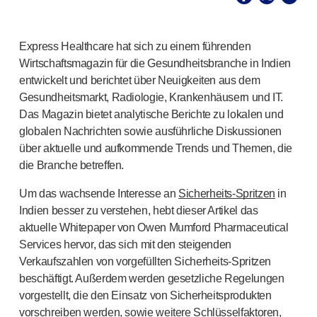
®
Unilet
Lanzetten
Beckenbodengesundheit
®
Empelvic
Express Healthcare hat sich zu einem führenden
®
Amielle
Care
Wirtschaftsmagazin für die Gesundheitsbranche in Indien
®
Amielle
Comfort
entwickelt und berichtet über Neuigkeiten aus dem
™
Rapport
Gesundheitsmarkt, Radiologie, Krankenhäusern und IT.
Augenbehandlung
Das Magazin bietet analytische Berichte zu lokalen und
®
AutoDrop
globalen Nachrichten sowie ausführliche Diskussionen
Neuropathie
über aktuelle und aufkommende Trends und Themen, die
®
Neuropen
die Branche betreffen.
®
Neuropen
Monofilamente
Um das wachsende Interesse an
Sicherheits-Spritzen
in
Neurotips
Indien besser zu verstehen, hebt dieser Artikel das
Produkte zur Selbstinjektion
aktuelle Whitepaper von Owen Mumford Pharmaceutical
®
Aidaptus
Autoinjektor
Services hervor, das sich mit den steigenden
®
EcoSafe
Sicherheitsspritze
Verkaufszahlen von vorgefüllten
Sicherheits-Spritzen
®
EcoSafe
wiederverwendbarer Autoinjektor
beschäftigt. Außerdem werden gesetzliche Regelungen
®
Autoject
2
vorgestellt, die den Einsatz von Sicherheitsprodukten
®
Autopen
vorschreiben werden, sowie weitere Schlüsselfaktoren,