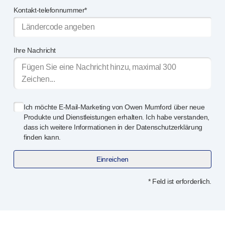
Qualitäts- und Regulierungsservices
Kontakt-telefonnummer*
Gerä
tedesign-Services
Nachhaltigkeit
B Corp
Ihre Nachricht
UN Global Compact Sponsorship
Witney-Entwicklung
Innovate UK
Nachrichten
Artikel
Ich möchte
E-Mail-Marketing
von Owen Mumford über neue
Ressourcen
Produkte und Dienstleistungen erhalten. Ich habe verstanden,
dass ich weitere Informationen in der Datenschutzerklärung
Presse
finden kann.
Veranstaltungen
Über uns
Einreichen
Unsere Geschichte
Kontakt aufnehmen
* Feld ist erforderlich.