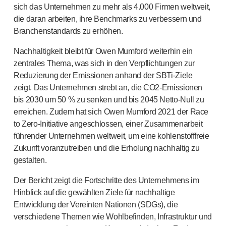
Qualitäts- und Regulierungsservices
sich das Unternehmen zu mehr als 4.000 Firmen weltweit,
Gerä
tedesign-Services
die daran arbeiten, ihre Benchmarks zu verbessern und
Nachhaltigkeit
Branchenstandards zu erhöhen.
B Corp
Nachhaltigkeit bleibt für Owen Mumford weiterhin ein
UN Global Compact Sponsorship
zentrales Thema, was sich in den Verpflichtungen zur
Witney-Entwicklung
Reduzierung der Emissionen anhand der
SBTi-Ziele
Innovate UK
zeigt. Das Unternehmen strebt an, die
CO2-Emissionen
Nachrichten
bis 2030 um 50 % zu senken und bis 2045
Netto-Null
zu
Artikel
erreichen. Zudem hat sich Owen Mumford 2021 der Race
Ressourcen
to
Zero-Initiative
angeschlossen, einer Zusammenarbeit
Presse
führender Unternehmen weltweit, um eine kohlenstofffreie
Veranstaltungen
Zukunft voranzutreiben und die Erholung nachhaltig zu
Über uns
gestalten.
Unsere Geschichte
Der Bericht zeigt die Fortschritte des Unternehmens im
Kontakt aufnehmen
Hinblick auf die gewählten Ziele für nachhaltige
Entwicklung der Vereinten Nationen (SDGs), die
verschiedene Themen wie Wohlbefinden, Infrastruktur und