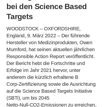
®
Unilet
Lanzetten
bei den Science Based
Beckenbodengesundheit
®
Empelvic
Targets
®
Amielle
Care
®
Amielle
Comfort
WOODSTOCK – OXFORDSHIRE,
™
Rapport
England, 9. März 2022 – Der führende
Augenbehandlung
Hersteller von Medizinprodukten, Owen
®
AutoDrop
Mumford, hat seinen aktuellen jährlichen
Neuropathie
®
Responsible Action Report veröffentlicht.
Neuropen
®
Neuropen
Monofilamente
Der Bericht hebt die Fortschritte und
Neurotips
Erfolge im Jahr 2021 hervor, unter
Produkte zur Selbstinjektion
anderem die kürzlich erhaltene B
®
Aidaptus
Autoinjektor
Corp-Zertifizierung
sowie die Ausrichtung
®
EcoSafe
Sicherheitsspritze
auf die Science Based Targets Initiative
®
EcoSafe
wiederverwendbarer Autoinjektor
(SBTi), um bis 2045
®
Autoject
2
Netto-Null-CO2-Emissionen
zu erreichen,
®
Autopen