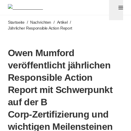
Pennadeln und Sicherheitskanülen
®
®
Unifine
SafeControl
Zum Hauptinhalt springen
®
®
Unifine
Pentips
Startseite
/
Nachrichten
/
Artikel
/
®
®
Unifine
Pentips
Plus
Jährlicher Responsible Action Report
™
TriCare
Pennadeln
®
Unifine
Safety Needles
®
Unifine
Syringes
Owen Mumford
Venenpunktion
veröffentlicht jährlichen
®
Unistik
ShieldLock
®
Unistik
VacuFlip
Responsible Action
Point-of-Care-Tests
®
Unistik
3
Report mit Schwerpunkt
®
Unistik
Touch
auf der B
®
™
Unistik
TinyTouch
®
Unistik
Heelstik
Corp-Zertifizierung
und
®
Autolet
Plus
wichtigen Meilensteinen
®
Unilet
Stechhilfen