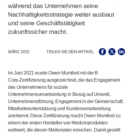
während das Unternehmen seine
Arzneimittel-Abgabesysteme
UNSERE PLATTFORMEN
Nachhaltigkeitsstrategie weiter ausbaut
®
Aidaptus
Autoinjektor
und seine Geschäftstätigkeit
®
EcoSafe
zukunftssicher macht.
®
EcoSafe
Sicherheitsspritze
®
EcoSafe
wiederverwendbarer Autoinjektor
UNSERE EXPERTISE
MÄRZ 2022
TEILEN SIE DEN ARTIKEL
Pharma-Dienstleistungen
Fertigungskapazitäten
Operationsmanagement
Im Juni 2021 wurde Owen Mumford mit der B
Corp-Zertifizierung
ausgezeichnet, die das Engagement
Lieferkettenmanagement
des Unternehmens für soziale
Werkzeugbau, Technik und Entwicklung
Unternehmensverantwortung in Bezug auf Umwelt,
Forschung und Entwicklung
Unternehmensführung, Engagement in der Gemeinschaft,
Forschungs- und Entwicklungskompetenzen
Mitarbeiterunterstützung und Kundenverantwortung
Patientenorientiertes Design
anerkennt. Diese Zertifizierung macht Owen Mumford zu
Programmmanagement
einem der ersten Hersteller von Medizinprodukten
Partnerschaften
weltweit, die diesen Meilenstein erreichen. Damit gesellt