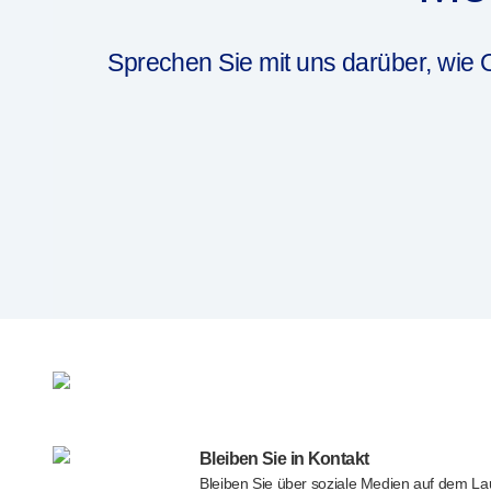
®
Autopen
Arzneimittel-Abgabesysteme
Sprechen Sie mit uns darüber, wie 
UNSERE PLATTFORMEN
®
Aidaptus
Autoinjektor
®
EcoSafe
®
EcoSafe
Sicherheitsspritze
®
EcoSafe
wiederverwendbarer Autoinjektor
UNSERE EXPERTISE
Pharma-Dienstleistungen
Fertigungskapazitäten
Operationsmanagement
Lieferkettenmanagement
Werkzeugbau, Technik und Entwicklung
Forschung und Entwicklung
Forschungs- und Entwicklungskompetenzen
Patientenorientiertes Design
Programmmanagement
Bleiben Sie in Kontakt
Bleiben Sie über soziale Medien auf dem L
Partnerschaften