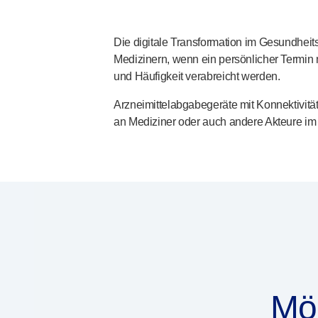
®
Unilet
Lanzetten
Beckenbodengesundheit
Die digitale Transformation im Gesundhei
®
Empelvic
Medizinern, wenn ein persönlicher Termin n
®
Amielle
Care
und Häufigkeit verabreicht werden.
®
Amielle
Comfort
Arzneimittelabgabegeräte mit Konnektivität
™
Rapport
an Mediziner oder auch andere Akteure im
Augenbehandlung
®
AutoDrop
Neuropathie
®
Neuropen
®
Neuropen
Monofilamente
Neurotips
Produkte zur Selbstinjektion
®
Aidaptus
Autoinjektor
®
EcoSafe
Sicherheitsspritze
®
EcoSafe
wiederverwendbarer Autoinjektor
Mö
®
Autoject
2