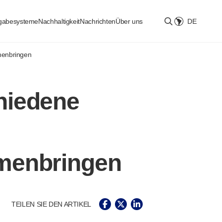
bgabesysteme
Nachhaltigkeit
Nachrichten
Über uns
DE
Select location
menbringen
hiedene
menbringen
TEILEN SIE DEN ARTIKEL