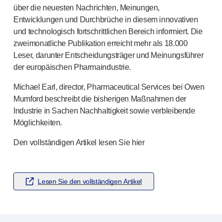
®
Unilet
Lanzetten
über die neuesten Nachrichten, Meinungen,
Beckenbodengesundheit
Entwicklungen und Durchbrüche in diesem innovativen
®
Empelvic
und technologisch fortschrittlichen Bereich informiert. Die
®
Amielle
Care
zweimonatliche Publikation erreicht mehr als 18.000
®
Amielle
Comfort
Leser, darunter Entscheidungsträger und Meinungsführer
™
Rapport
der europäischen Pharmaindustrie.
Augenbehandlung
Michael Earl, director, Pharmaceutical Services bei Owen
®
AutoDrop
Mumford beschreibt die bisherigen Maßnahmen der
Neuropathie
Industrie in Sachen Nachhaltigkeit sowie verbleibende
®
Neuropen
Möglichkeiten.
®
Neuropen
Monofilamente
Neurotips
Den vollständigen Artikel lesen Sie hier
Produkte zur Selbstinjektion
®
Aidaptus
Autoinjektor
®
EcoSafe
Sicherheitsspritze
Lesen Sie den vollständigen Artikel
®
EcoSafe
wiederverwendbarer Autoinjektor
®
Autoject
2
®
Autopen