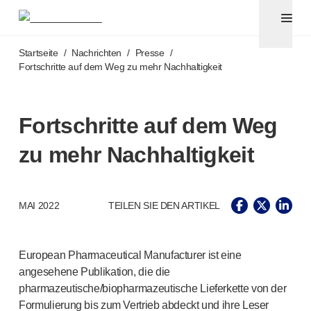
Pennadeln und Sicherheitskanülen
®
®
Unifine
SafeControl
Zum Hauptinhalt springen
®
®
Unifine
Pentips
Startseite
/
Nachrichten
/
Presse
/
®
®
Unifine
Pentips
Plus
Fortschritte auf dem Weg zu mehr Nachhaltigkeit
™
TriCare
Pennadeln
®
Unifine
Safety Needles
®
Unifine
Syringes
Fortschritte auf dem Weg
Venenpunktion
zu mehr Nachhaltigkeit
®
Unistik
ShieldLock
®
Unistik
VacuFlip
Point-of-Care-Tests
®
MAI 2022
TEILEN SIE DEN ARTIKEL
Unistik
3
®
Unistik
Touch
®
™
Unistik
TinyTouch
European Pharmaceutical Manufacturer ist eine
®
Unistik
Heelstik
angesehene Publikation, die die
®
Autolet
Plus
pharmazeutische/biopharmazeutische Lieferkette von der
®
Unilet
Stechhilfen
Formulierung bis zum Vertrieb abdeckt und ihre Leser