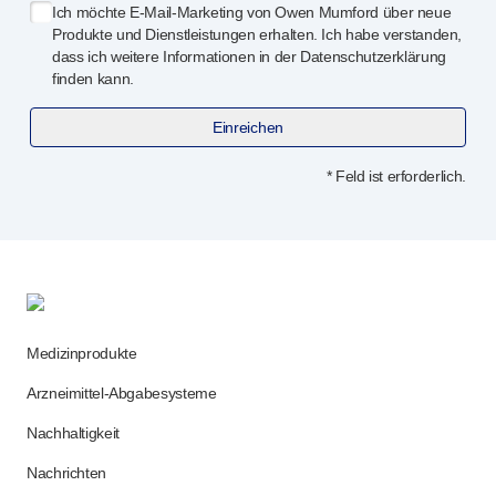
Qualitäts- und Regulierungsservices
Ich möchte
E-Mail-Marketing
von Owen Mumford über neue
Gerä
tedesign-Services
Produkte und Dienstleistungen erhalten. Ich habe verstanden,
dass ich weitere Informationen in der Datenschutzerklärung
Nachhaltigkeit
finden kann.
B Corp
UN Global Compact Sponsorship
Einreichen
Witney-Entwicklung
Innovate UK
* Feld ist erforderlich.
Nachrichten
Artikel
Ressourcen
Presse
Veranstaltungen
Über uns
Medizinprodukte
Unsere Geschichte
Arzneimittel-Abgabesysteme
Kontakt aufnehmen
Nachhaltigkeit
Nachrichten