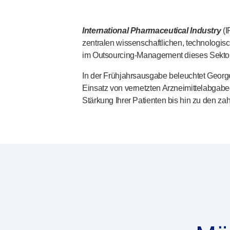
®
Unilet
Lanzetten
Beckenbodengesundheit
International Pharmaceutical Industry
(I
®
Empelvic
zentralen wissenschaftlichen, technologisc
®
Amielle
Care
im
Outsourcing-Management
dieses Sektors
®
Amielle
Comfort
In der Frühjahrsausgabe beleuchtet George
™
Rapport
Einsatz von vernetzten Arzneimittelabgab
Augenbehandlung
Stärkung Ihrer Patienten bis hin zu den za
®
AutoDrop
Neuropathie
®
Neuropen
®
Neuropen
Monofilamente
Neurotips
Produkte zur Selbstinjektion
®
Aidaptus
Autoinjektor
®
EcoSafe
Sicherheitsspritze
®
EcoSafe
wiederverwendbarer Autoinjektor
®
Autoject
2