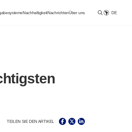
bgabesysteme
Nachhaltigkeit
Nachrichten
Über uns
DE
Select location
chtigsten
TEILEN SIE DEN ARTIKEL