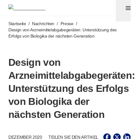
Pennadeln und Sicherheitskanülen
®
®
Unifine
SafeControl
Zum Hauptinhalt springen
®
®
Unifine
Pentips
Startseite
/
Nachrichten
/
Presse
/
®
®
Unifine
Pentips
Plus
Design von Arzneimittelabgabegeräten: Unterstützung des
Erfolgs von Biologika der nächsten Generation
™
TriCare
Pennadeln
®
Unifine
Safety Needles
®
Unifine
Syringes
Design von
Venenpunktion
®
Unistik
ShieldLock
Arzneimittelabgabegeräten:
®
Unistik
VacuFlip
Point-of-Care-Tests
Unterstützung des Erfolgs
®
Unistik
3
von Biologika der
®
Unistik
Touch
®
™
Unistik
TinyTouch
nächsten Generation
®
Unistik
Heelstik
®
Autolet
Plus
®
Unilet
Stechhilfen
DEZEMBER 2020
TEILEN SIE DEN ARTIKEL