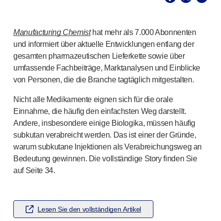
®
Unilet
Lanzetten
Beckenbodengesundheit
®
Empelvic
Manufacturing Chemist
hat mehr als 7.000 Abonnenten
®
Amielle
Care
und informiert über aktuelle Entwicklungen entlang der
®
Amielle
Comfort
gesamten pharmazeutischen Lieferkette sowie über
™
Rapport
umfassende Fachbeiträge, Marktanalysen und Einblicke
Augenbehandlung
von Personen, die die Branche tagtäglich mitgestalten.
®
AutoDrop
Nicht alle Medikamente eignen sich für die orale
Neuropathie
Einnahme, die häufig den einfachsten Weg darstellt.
®
Neuropen
Andere, insbesondere einige Biologika, müssen häufig
®
Neuropen
Monofilamente
subkutan verabreicht werden. Das ist einer der Gründe,
Neurotips
warum subkutane Injektionen als Verabreichungsweg an
Produkte zur Selbstinjektion
Bedeutung gewinnen. Die vollständige Story finden Sie
®
Aidaptus
Autoinjektor
auf Seite 34.
®
EcoSafe
Sicherheitsspritze
®
EcoSafe
wiederverwendbarer Autoinjektor
®
Autoject
2
Lesen Sie den vollständigen Artikel
®
Autopen