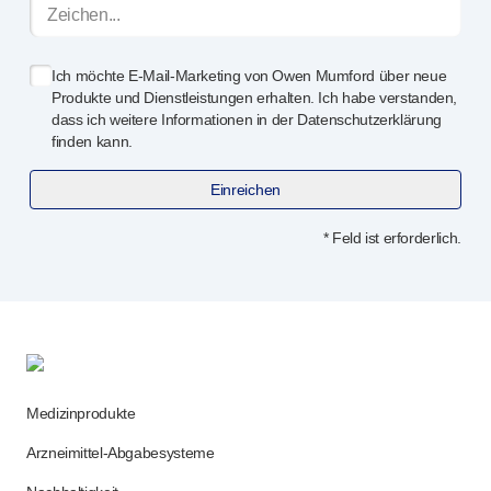
Qualitäts- und Regulierungsservices
Gerä
tedesign-Services
Nachhaltigkeit
Ich möchte
E-Mail-Marketing
von Owen Mumford über neue
B Corp
Produkte und Dienstleistungen erhalten. Ich habe verstanden,
UN Global Compact Sponsorship
dass ich weitere Informationen in der Datenschutzerklärung
finden kann.
Witney-Entwicklung
Innovate UK
Einreichen
Nachrichten
Artikel
* Feld ist erforderlich.
Ressourcen
Presse
Veranstaltungen
Über uns
Unsere Geschichte
Kontakt aufnehmen
Medizinprodukte
Arzneimittel-Abgabesysteme