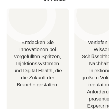
Qualitäts- und Regulierungsservices
Gerä
tedesign-Services
Nachhaltigkeit
B Corp
UN Global Compact Sponsorship
Witney-Entwicklung
Innovate UK
Entdecken Sie
Vertiefen 
Nachrichten
Innovationen bei
Wisse
Artikel
vorgefüllten Spritzen,
Schlüsselt
Ressourcen
Injektionssystemen
Nachhalti
Presse
Veranstaltungen
und Digital Health, die
Injektion
Über uns
die Zukunft der
großem Vol
Unsere Geschichte
Branche gestalten.
regulator
Kontakt aufnehmen
Anforder
präsentie
Expertin