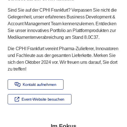
Arzneimittel-Abgabesysteme
Sind Sie auf der CPHI Frankfurt? Verpassen Sie nicht die
UNSERE PLATTFORMEN
Gelegenheit, unser erfahrenes Business Development &
®
Aidaptus
Autoinjektor
Account Management Team kennenzulernen. Entdecken
®
EcoSafe
Sie unser innovatives Portfolio an Plattformprodukten zur
®
EcoSafe
Sicherheitsspritze
Medikamentenverabreichung am Stand 8.0C37.
®
EcoSafe
wiederverwendbarer Autoinjektor
UNSERE EXPERTISE
Die CPHI Frankfurt vereint
Pharma-Zulieferer
, Innovatoren
Pharma-Dienstleistungen
und Fachleute aus der gesamten Lieferkette. Merken Sie
sich den Oktober 2024 vor. Wir freuen uns darauf, Sie dort
Fertigungskapazitäten
zu treffen!
Operationsmanagement
Lieferkettenmanagement
Werkzeugbau, Technik und Entwicklung
Kontakt aufnehmen
Forschung und Entwicklung
Forschungs- und Entwicklungskompetenzen
Event-Website besuchen
Patientenorientiertes Design
Programmmanagement
Partnerschaften
Im Fokus