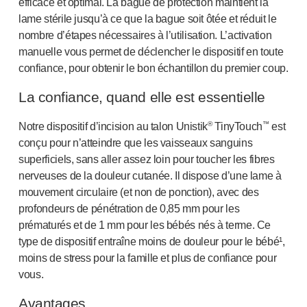
Services de conception de dispositifs
efficace et optimal. La bague de protection maintient la
lame stérile jusqu’à ce que la bague soit ôtée et réduit le
Durabilité
nombre d’étapes nécessaires à l’utilisation. L’activation
B Corp
manuelle vous permet de déclencher le dispositif en toute
UN Global Compact Sponsorship
confiance, pour obtenir le bon échantillon du premier coup.
Développement de Witney
Innovate UK
La confiance, quand elle est essentielle
Actualités
Articles
®
™
Notre dispositif d’incision au talon Unistik
TinyTouch
est
Ressources
conçu pour n’atteindre que les vaisseaux sanguins
superficiels, sans aller assez loin pour toucher les fibres
Presse
nerveuses de la douleur cutanée. Il dispose d’une lame à
Événements
mouvement circulaire (et non de ponction), avec des
A propos de nous
profondeurs de pénétration de 0,85 mm pour les
Contactez-nous
prématurés et de 1 mm pour les bébés nés à terme. Ce
Notre histoire
type de dispositif entraîne moins de douleur pour le bébé¹,
moins de stress pour la famille et plus de confiance pour
vous.
Avantages