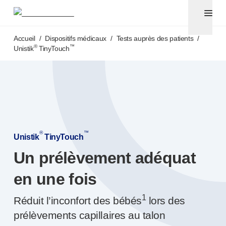
Aiguilles pour stylos et seringues avec aiguilles sécuri
®
®
Unifine
SafeControl
Accéder au contenu principal
®
®
Unifine
Pentips
Accueil
/
Dispositifs médicaux
/
Tests auprès des patients
/
®
®
Unifine
Pentips
Plus
®
™
Unistik
TinyTouch
™
TriCare
®
Aiguille de sécurité Unifine
®
Seringue Unifine
Ponction veineuse
®
Unistik
ShieldLock
®
Unistik
VacuFlip
®
™
Unistik
TinyTouch
Tests auprès des patients
®
Unistik
3
Un prélèvement adéquat
®
Unistik
Touch
en une fois
®
™
Unistik
TinyTouch
®
Unistik
Heelstik
1
Réduit l’inconfort des bébés
lors des
®
Autolet
Plus
prélèvements capillaires au talon
®
Unilet