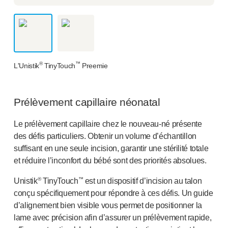
NOS PLATEFORMES
®
Aidaptus
autoinjecteur
®
EcoSafe
®
EcoSafe
seringue de sécurité
®
Autoinjecteur réutilisable EcoSafe
companion
®
™
L'Unistik
TinyTouch
Preemie
NOTRE EXPERTISE
Services pharmaceutiques
Capacités de fabrication
Prélèvement capillaire néonatal
Gestion des opérations
Le prélèvement capillaire chez le nouveau-né présente
Gestion de la chaîne d’approvisionnement
des défis particuliers. Obtenir un volume d’échantillon
Outillage, technique et développement
suffisant en une seule incision, garantir une stérilité totale
Recherche et développement
et réduire l’inconfort du bébé sont des priorités absolues.
Capacités de recherche et développement
Conception axée sur le patient
®
™
Unistik
TinyTouch
est un dispositif d’incision au talon
Gestion de projet
conçu spécifiquement pour répondre à ces défis. Un guide
Partenariats
d’alignement bien visible vous permet de positionner la
Services de qualité et de conformité réglementaire
lame avec précision afin d’assurer un prélèvement rapide,