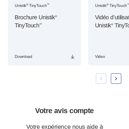
®
™
®
Unistik
TinyTouch
Unistik
TinyTouch
Brochure Unistik
Vidéo d'utilisa
®
TinyTouch
Unistik
TinyT
™
®
Download
Video
Votre avis compte
Votre expérience nous aide à