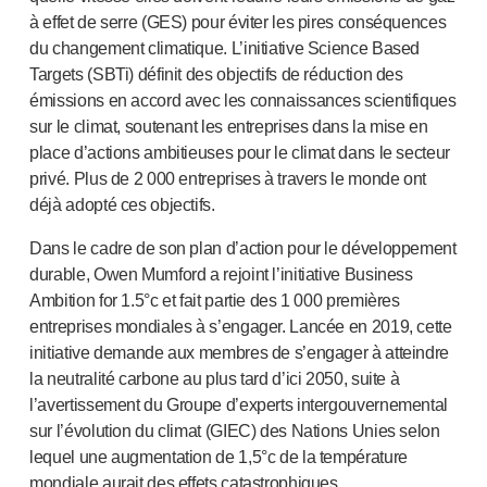
NOS PLATEFORMES
à effet de serre (GES) pour éviter les pires conséquences
®
Aidaptus
autoinjecteur
du changement climatique. L’initiative Science Based
®
EcoSafe
Targets (SBTi) définit des objectifs de réduction des
®
EcoSafe
seringue de sécurité
émissions en accord avec les connaissances scientifiques
®
sur le climat, soutenant les entreprises dans la mise en
Autoinjecteur réutilisable EcoSafe
companion
place d’actions ambitieuses pour le climat dans le secteur
NOTRE EXPERTISE
privé. Plus de 2 000 entreprises à travers le monde ont
Services pharmaceutiques
déjà adopté ces objectifs.
Capacités de fabrication
Gestion des opérations
Dans le cadre de son plan d’action pour le développement
Gestion de la chaîne d’approvisionnement
durable, Owen Mumford a rejoint l’initiative Business
Outillage, technique et développement
Ambition for 1.5°c et fait partie des 1 000 premières
Recherche et développement
entreprises mondiales à s’engager. Lancée en 2019, cette
Capacités de recherche et développement
initiative demande aux membres de s’engager à atteindre
Conception axée sur le patient
la neutralité carbone au plus tard d’ici 2050, suite à
l’avertissement du Groupe d’experts intergouvernemental
Gestion de projet
sur l’évolution du climat (GIEC) des Nations Unies selon
Partenariats
lequel une augmentation de 1,5°c de la température
Services de qualité et de conformité réglementaire
mondiale aurait des effets catastrophiques.