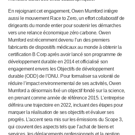
Services de conception de dispositifs
Durabilité
En rejoignant cet engagement, Owen Mumford intègre
B Corp
aussi le mouvement Race to Zero, un effort collaboratif de
UN Global Compact Sponsorship
dirigeants du monde entier pour soutenir les démarches
Développement de Witney
vers une relance économique zéro carbone. Owen
Innovate UK
Mumford est récemment devenu l’un des premiers
fabricants de dispositifs médicaux au monde à obtenir la
Actualités
certification B Corp après avoir lancé son programme de
Articles
développement durable en 2014 et officialisé son
Ressources
engagement envers les Objectifs de développement
Presse
durable (ODD) de l’ONU. Pour formaliser sa volonté de
Événements
réduire l’impact environnemental de ses activités, Owen
A propos de nous
Mumford a désormais fixé un objectif fondé sur la science,
Contactez-nous
en prenant comme année de référence 2015. L’entreprise
Notre histoire
définira une trajectoire en 2022, incluant des étapes pour
marquer la réalisation de ses objectifs et évaluer ses
progrès. L’accent sera mis sur les émissions du Scope 3,
qui couvrent des aspects tels que l’achat de biens et
services, les déplacements professionnels et la gestion