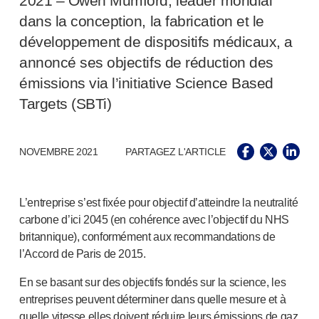
2021 – Owen Mumford, leader mondial
Santé pelvienne
dans la conception, la fabrication et le
®
Empelvic
®
Amielle
Care
développement de dispositifs médicaux, a
®
Amielle
Comfort
annoncé ses objectifs de réduction des
™
Rapport
émissions via l’initiative Science Based
Soins oculaires
Targets (SBTi)
®
AutoDrop
Neuropathie
®
Neuropen
NOVEMBRE 2021
PARTAGEZ L'ARTICLE
®
Monofilaments Neuropen
Neurotips
L’entreprise s’est fixée pour objectif d’atteindre la neutralité
Dispositifs d’
auto-injection
®
carbone d’ici 2045 (en cohérence avec l’objectif du NHS
Aidaptus
autoinjecteur
britannique), conformément aux recommandations de
®
EcoSafe
seringue de sécurité
l’Accord de Paris de 2015.
®
Autoinjecteur réutilisable EcoSafe
companion
®
Autoject
2
En se basant sur des objectifs fondés sur la science, les
®
Autopen
entreprises peuvent déterminer dans quelle mesure et à
Systèmes d’administration de médicaments
quelle vitesse elles doivent réduire leurs émissions de gaz