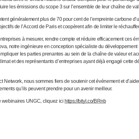
duire les émissions du scope 3 sur l’ensemble de leur chaîne de val
ent généralement plus de 70 pour cent de l’empreinte carbone d’u
jectifs de l’Accord de Paris et coopèrent afin de limiter le réchauff
entreprises à mesurer, rendre compte et réduire efficacement ces émi
ipova, notre ingénieure en conception spécialiste du développement 
d’impliquer les parties prenantes au sein de la chaîne de valeur et a
climat et des représentants d’entreprises ayant déjà engagé cette d
Network, nous sommes fiers de soutenir cet événement et d’aider
ments qu’ils peuvent prendre pour un avenir meilleur.
de webinaires UNGC, cliquez ici
https://bityl.co/BRnb