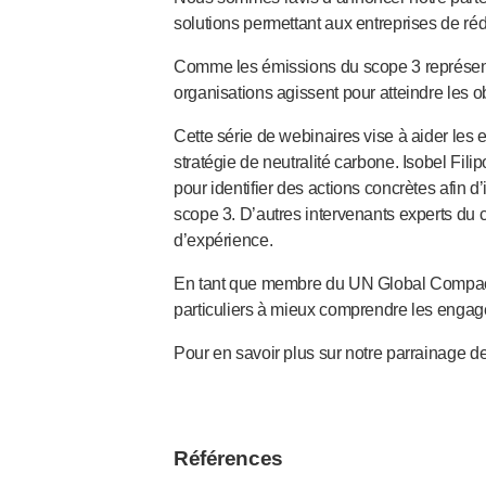
solutions permettant aux entreprises de ré
Santé pelvienne
®
Empelvic
Comme les émissions du scope 3 représent
®
Amielle
Care
organisations agissent pour atteindre les ob
®
Amielle
Comfort
™
Rapport
Cette série de webinaires vise à aider les 
stratégie de neutralité carbone. Isobel Fil
Soins oculaires
®
pour identifier des actions concrètes afin 
AutoDrop
scope 3. D’autres intervenants experts du 
Neuropathie
d’expérience.
®
Neuropen
®
Monofilaments Neuropen
En tant que membre du UN Global Compact 
Neurotips
particuliers à mieux comprendre les engage
Dispositifs d’
auto-injection
®
Pour en savoir plus sur notre parrainage 
Aidaptus
autoinjecteur
®
EcoSafe
seringue de sécurité
®
Autoinjecteur réutilisable EcoSafe
companion
®
Autoject
2
Références
®
Autopen