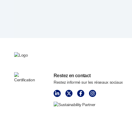
Services de conception de dispositifs
Durabilité
B Corp
UN Global Compact Sponsorship
Développement de Witney
Innovate UK
Actualités
Articles
Ressources
Presse
Restez en contact
Événements
Restez informé sur les réseaux sociaux
A propos de nous
Contactez-nous
Notre histoire