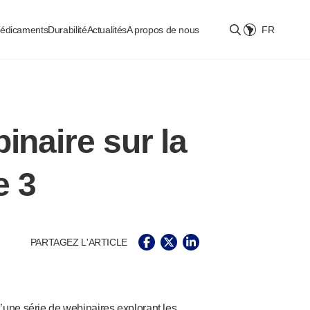
médicaments
Durabilité
Actualités
A propos de nous
FR
Select location
inaire sur la
e 3
PARTAGEZ L'ARTICLE
une série de webinaires explorant les