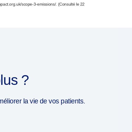
pact.org.uk/
scope-3-emissions
/. (Consulté le 22
lus ?
iorer la vie de vos patients.