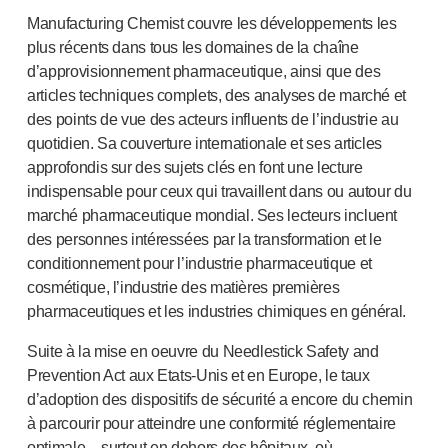
Santé pelvienne
Manufacturing Chemist couvre les développements les
®
Empelvic
plus récents dans tous les domaines de la chaîne
®
Amielle
Care
d’approvisionnement pharmaceutique, ainsi que des
®
Amielle
Comfort
articles techniques complets, des analyses de marché et
™
Rapport
des points de vue des acteurs influents de l’industrie au
Soins oculaires
quotidien. Sa couverture internationale et ses articles
®
AutoDrop
approfondis sur des sujets clés en font une lecture
Neuropathie
indispensable pour ceux qui travaillent dans ou autour du
®
Neuropen
marché pharmaceutique mondial. Ses lecteurs incluent
®
Monofilaments Neuropen
des personnes intéressées par la transformation et le
Neurotips
conditionnement pour l’industrie pharmaceutique et
Dispositifs d’
auto-injection
cosmétique, l’industrie des matières premières
®
Aidaptus
autoinjecteur
pharmaceutiques et les industries chimiques en général.
®
EcoSafe
seringue de sécurité
Suite à la mise en oeuvre du Needlestick Safety and
®
Autoinjecteur réutilisable EcoSafe
companion
Prevention Act aux
Etats-Unis
et en Europe, le taux
®
Autoject
2
d’adoption des dispositifs de sécurité a encore du chemin
®
Autopen
à parcourir pour atteindre une conformité réglementaire
Systèmes d’administration de médicaments
optimale – surtout en dehors des hôpitaux, où