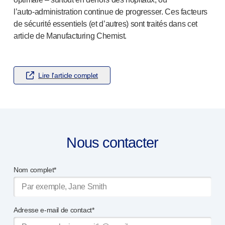
NOS PLATEFORMES
l’
auto-administration
continue de progresser. Ces facteurs
®
Aidaptus
autoinjecteur
de sécurité essentiels (et d’autres) sont traités dans cet
®
EcoSafe
article de Manufacturing Chemist.
®
EcoSafe
seringue de sécurité
®
Autoinjecteur réutilisable EcoSafe
companion
NOTRE EXPERTISE
Lire l'article complet
Services pharmaceutiques
Capacités de fabrication
Gestion des opérations
Gestion de la chaîne d’approvisionnement
Outillage, technique et développement
Nous contacter
Recherche et développement
Capacités de recherche et développement
Nom complet*
Conception axée sur le patient
Gestion de projet
Partenariats
Adresse e-mail de contact*
Services de qualité et de conformité réglementaire