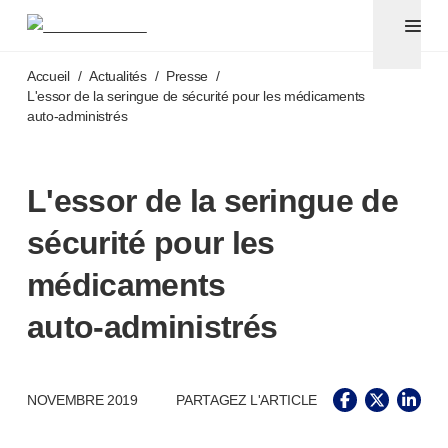
Aiguilles pour stylos et seringues avec aiguilles sécuri
®
®
Unifine
SafeControl
Accéder au contenu principal
®
®
Unifine
Pentips
Accueil
/
Actualités
/
Presse
/
®
®
Unifine
Pentips
Plus
L'essor de la seringue de sécurité pour les médicaments
auto-administr
és
™
TriCare
®
Aiguille de sécurité Unifine
®
Seringue Unifine
L'essor de la seringue de
Ponction veineuse
®
Unistik
ShieldLock
sécurité pour les
®
Unistik
VacuFlip
Tests auprès des patients
médicaments
®
Unistik
3
auto-administr
és
®
Unistik
Touch
®
™
Unistik
TinyTouch
®
Unistik
Heelstik
®
NOVEMBRE 2019
PARTAGEZ L'ARTICLE
Autolet
Plus
®
Unilet