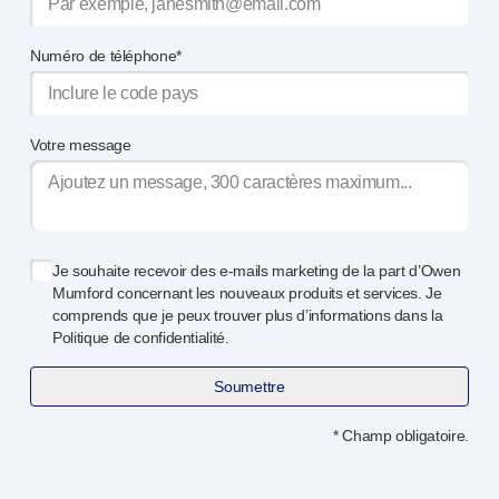
Services de conception de dispositifs
Durabilité
Numéro de téléphone*
B Corp
UN Global Compact Sponsorship
Développement de Witney
Votre message
Innovate UK
Actualités
Articles
Ressources
Presse
Je souhaite recevoir des
e-mails
marketing de la part d’Owen
Événements
Mumford concernant les nouveaux produits et services. Je
comprends que je peux trouver plus d’informations dans la
A propos de nous
Politique de confidentialité.
Contactez-nous
Notre histoire
Soumettre
* Champ obligatoire.