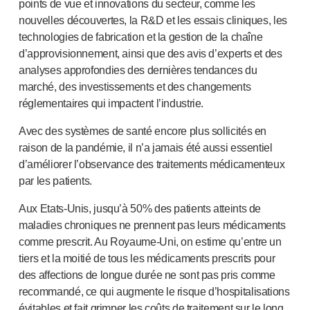
Santé pelvienne
points de vue et innovations du secteur, comme les
®
Empelvic
nouvelles découvertes, la R&D et les essais cliniques, les
technologies de fabrication et la gestion de la chaîne
®
Amielle
Care
d’approvisionnement, ainsi que des avis d’experts et des
®
Amielle
Comfort
analyses approfondies des dernières tendances du
™
Rapport
marché, des investissements et des changements
Soins oculaires
réglementaires qui impactent l’industrie.
®
AutoDrop
Neuropathie
Avec des systèmes de santé encore plus sollicités en
®
Neuropen
raison de la pandémie, il n’a jamais été aussi essentiel
®
Monofilaments Neuropen
d’améliorer l’observance des traitements médicamenteux
Neurotips
par les patients.
Dispositifs d’
auto-injection
Aux
Etats-Unis
, jusqu’à 50% des patients atteints de
®
Aidaptus
autoinjecteur
maladies chroniques ne prennent pas leurs médicaments
®
EcoSafe
seringue de sécurité
comme prescrit. Au
Royaume-Uni
, on estime qu’entre un
®
Autoinjecteur réutilisable EcoSafe
companion
tiers et la moitié de tous les médicaments prescrits pour
®
Autoject
2
des affections de longue durée ne sont pas pris comme
®
Autopen
recommandé, ce qui augmente le risque d’hospitalisations
Systèmes d’administration de médicaments
évitables et fait grimper les coûts de traitement sur le long