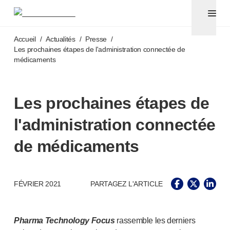
Aiguilles pour stylos et seringues avec aiguilles sécuri
®
®
Unifine
SafeControl
Accéder au contenu principal
®
®
Unifine
Pentips
Accueil
/
Actualités
/
Presse
/
®
®
Unifine
Pentips
Plus
Les prochaines étapes de l'administration connectée de
médicaments
™
TriCare
®
Aiguille de sécurité Unifine
®
Seringue Unifine
Les prochaines étapes de
Ponction veineuse
®
Unistik
ShieldLock
l'administration connectée
®
Unistik
VacuFlip
Tests auprès des patients
de médicaments
®
Unistik
3
®
Unistik
Touch
®
™
Unistik
TinyTouch
FÉVRIER 2021
PARTAGEZ L'ARTICLE
®
Unistik
Heelstik
®
Autolet
Plus
®
Unilet
Pharma Technology Focus
rassemble les derniers