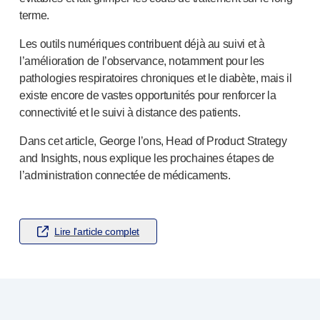
NOS PLATEFORMES
terme.
®
Aidaptus
autoinjecteur
Les outils numériques contribuent déjà au suivi et à
®
EcoSafe
l’amélioration de l’observance, notamment pour les
®
EcoSafe
seringue de sécurité
pathologies respiratoires chroniques et le diabète, mais il
®
Autoinjecteur réutilisable EcoSafe
companion
existe encore de vastes opportunités pour renforcer la
NOTRE EXPERTISE
connectivité et le suivi à distance des patients.
Services pharmaceutiques
Capacités de fabrication
Dans cet article, George I’ons, Head of Product Strategy
Gestion des opérations
and Insights, nous explique les prochaines étapes de
Gestion de la chaîne d’approvisionnement
l’administration connectée de médicaments.
Outillage, technique et développement
Recherche et développement
Capacités de recherche et développement
Lire l'article complet
Conception axée sur le patient
Gestion de projet
Partenariats
Services de qualité et de conformité réglementaire