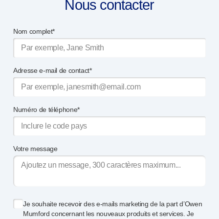
Nous contacter
Services de conception de dispositifs
Durabilité
B Corp
Nom complet*
UN Global Compact Sponsorship
Développement de Witney
Innovate UK
Adresse e-mail de contact*
Actualités
Articles
Ressources
Numéro de téléphone*
Presse
Événements
A propos de nous
Votre message
Contactez-nous
Notre histoire
Je souhaite recevoir des
e-mails
marketing de la part d’Owen
Mumford concernant les nouveaux produits et services. Je