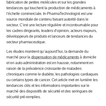
Santé pelvienne
fabrication de petites molécules et sur les grandes
®
Empelvic
tendances qui touchent la production de médicaments à
®
Amielle
Care
l’échelle commerciale.
In-PharmaTechnologist
est une
®
Amielle
Comfort
source mondiale de contenu faisant autorité dans le
secteur. C’est une lecture régulière et incontournable pour
™
Rapport
les cadres dirigeants, leaders d’opinion, acteurs majeurs,
Soins oculaires
développeurs de produits et lanceurs de tendances du
®
AutoDrop
secteur pharmaceutique.
Neuropathie
®
Neuropen
Les études montrent qu’aujourd’hui, la demande du
®
Monofilaments Neuropen
marché pour la
dispensation de médicaments
à domicile
Neurotips
et en
auto-administration
est en hausse, notamment en
Dispositifs d’
auto-injection
raison de la prévalence croissante de maladies
®
Aidaptus
autoinjecteur
chroniques comme le diabète, les pathologies cardiaques
®
EcoSafe
seringue de sécurité
ou certains types de cancer. Cet article met en lumière les
®
Autoinjecteur réutilisable EcoSafe
companion
tendances clés et les informations importantes sur le
marché des dispositifs de sécurité et des seringues de
®
Autoject
2
sécurité pré-remplies.
®
Autopen
Systèmes d’administration de médicaments