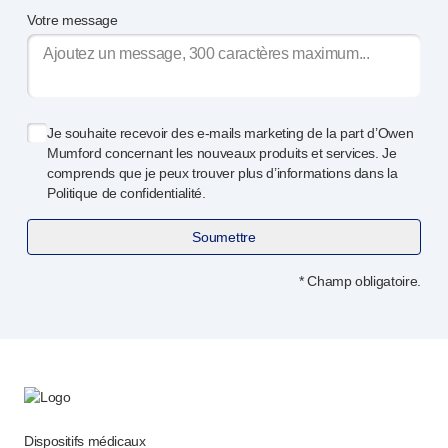
Services de conception de dispositifs
Votre message
Durabilité
B Corp
UN Global Compact Sponsorship
Développement de Witney
Innovate UK
Je souhaite recevoir des
e-mails
marketing de la part d’Owen
Mumford concernant les nouveaux produits et services. Je
Actualités
comprends que je peux trouver plus d’informations dans la
Articles
Politique de confidentialité.
Ressources
Presse
Soumettre
Événements
* Champ obligatoire.
A propos de nous
Contactez-nous
Notre histoire
Dispositifs médicaux