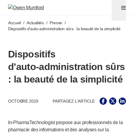
Aiguilles pour stylos et seringues avec aiguilles sécuri
®
®
Unifine
SafeControl
Accéder au contenu principal
®
®
Unifine
Pentips
Accueil
/
Actualités
/
Presse
/
®
®
Unifine
Pentips
Plus
Dispositifs d'
auto-administration
sûrs : la beauté de la simplicité
™
TriCare
®
Aiguille de sécurité Unifine
®
Seringue Unifine
Dispositifs
Ponction veineuse
d'
auto-administration
sûrs
®
Unistik
ShieldLock
®
Unistik
VacuFlip
: la beauté de la simplicité
Tests auprès des patients
®
Unistik
3
®
Unistik
Touch
OCTOBRE 2019
PARTAGEZ L'ARTICLE
®
™
Unistik
TinyTouch
®
Unistik
Heelstik
®
Autolet
Plus
In-PharmaTechnologist
propose aux professionnels de la
®
Unilet
pharmacie des informations et des analyses sur la