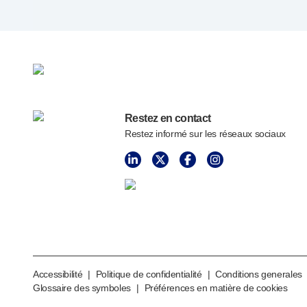
Services de conception de dispositifs
Durabilité
B Corp
UN Global Compact Sponsorship
Développement de Witney
Innovate UK
Restez en contact
Actualités
Restez informé sur les réseaux sociaux
Articles
Ressources
Presse
Événements
A propos de nous
Contactez-nous
Notre histoire
Accessibilité
|
Politique de confidentialité
|
Conditions generales
Glossaire des symboles
|
Préférences en matière de cookies