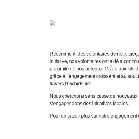
Santé pelvienne
®
Empelvic
®
Amielle
Care
®
Amielle
Comfort
™
Rapport
Soins oculaires
®
Récemment, des volontaires de notre siège
AutoDrop
initiative, nos volontaires ont aidé à contr
Neuropathie
proximité de nos bureaux. Grâce aux kits 
®
Neuropen
grâce à l’engagement croissant et au souti
®
Monofilaments Neuropen
travers l’Oxfordshire.
Neurotips
Dispositifs d’
auto-injection
Nous cherchons sans cesse de nouveaux mo
®
Aidaptus
autoinjecteur
s’engager dans des initiatives locales.
®
EcoSafe
seringue de sécurité
Pour en savoir plus sur notre engagement e
®
Autoinjecteur réutilisable EcoSafe
companion
®
Autoject
2
®
Autopen