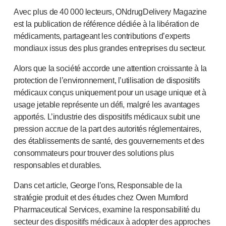
Santé pelvienne
Avec plus de 40 000 lecteurs, ONdrugDelivery Magazine
®
Empelvic
est la publication de référence dédiée à la libération de
®
Amielle
Care
médicaments, partageant les contributions d’experts
®
Amielle
Comfort
mondiaux issus des plus grandes entreprises du secteur.
™
Rapport
Soins oculaires
Alors que la société accorde une attention croissante à la
®
AutoDrop
protection de l’environnement, l’utilisation de dispositifs
Neuropathie
médicaux conçus uniquement pour un usage unique et à
®
Neuropen
usage jetable représente un défi, malgré les avantages
apportés. L’industrie des dispositifs médicaux subit une
®
Monofilaments Neuropen
pression accrue de la part des autorités réglementaires,
Neurotips
des établissements de santé, des gouvernements et des
Dispositifs d’
auto-injection
consommateurs pour trouver des solutions plus
®
Aidaptus
autoinjecteur
responsables et durables.
®
EcoSafe
seringue de sécurité
®
Autoinjecteur réutilisable EcoSafe
companion
Dans cet article, George I’ons, Responsable de la
®
Autoject
2
stratégie produit et des études chez Owen Mumford
®
Autopen
Pharmaceutical Services, examine la responsabilité du
Systèmes d’administration de médicaments
secteur des dispositifs médicaux à adopter des approches