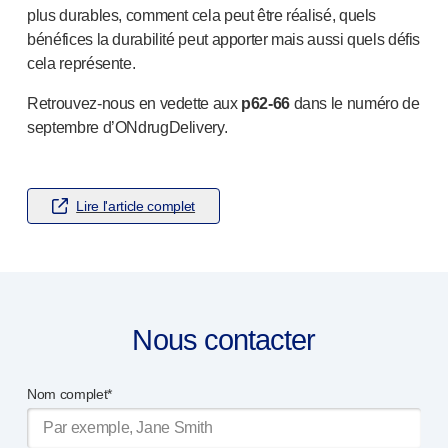
NOS PLATEFORMES
plus durables, comment cela peut être réalisé, quels
bénéfices la durabilité peut apporter mais aussi quels défis
®
Aidaptus
autoinjecteur
cela représente.
®
EcoSafe
®
EcoSafe
seringue de sécurité
Retrouvez-nous
en vedette aux
p62-66
dans le numéro de
®
Autoinjecteur réutilisable EcoSafe
companion
septembre d’ONdrugDelivery.
NOTRE EXPERTISE
Services pharmaceutiques
Capacités de fabrication
Lire l'article complet
Gestion des opérations
Gestion de la chaîne d’approvisionnement
Outillage, technique et développement
Recherche et développement
Capacités de recherche et développement
Nous contacter
Conception axée sur le patient
Gestion de projet
Nom complet*
Partenariats
Services de qualité et de conformité réglementaire