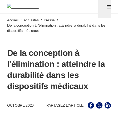
Aiguilles pour stylos et seringues avec aiguilles sécuri
®
®
Unifine
SafeControl
Accéder au contenu principal
®
®
Unifine
Pentips
Accueil
/
Actualités
/
Presse
/
®
®
Unifine
Pentips
Plus
De la conception à l'élimination : atteindre la durabilité dans les
dispositifs médicaux
™
TriCare
®
Aiguille de sécurité Unifine
®
Seringue Unifine
De la conception à
Ponction veineuse
®
Unistik
ShieldLock
l'élimination : atteindre la
®
Unistik
VacuFlip
Tests auprès des patients
durabilité dans les
®
Unistik
3
dispositifs médicaux
®
Unistik
Touch
®
™
Unistik
TinyTouch
®
Unistik
Heelstik
®
OCTOBRE 2020
PARTAGEZ L'ARTICLE
Autolet
Plus
®
Unilet