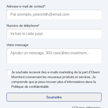
Services de conception de dispositifs
Adresse e-mail de contact*
Durabilité
B Corp
UN Global Compact Sponsorship
Développement de Witney
Numéro de téléphone*
Innovate UK
Actualités
Articles
Votre message
Ressources
Presse
Événements
A propos de nous
Je souhaite recevoir des
e-mails
marketing de la part d’Owen
Contactez-nous
Mumford concernant les nouveaux produits et services. Je
Notre histoire
comprends que je peux trouver plus d’informations dans la
Politique de confidentialité.
Soumettre
* Champ obligatoire.