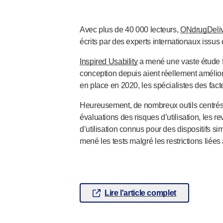
Santé pelvienne
®
Empelvic
Avec plus de 40 000 lecteurs,
ONdrugDeli
®
Amielle
Care
écrits par des experts internationaux issus
®
Amielle
Comfort
™
Inspired Usability
a mené une vaste étude f
Rapport
conception depuis aient réellement amélio
Soins oculaires
en place en 2020, les spécialistes des facte
®
AutoDrop
Neuropathie
Heureusement, de nombreux outils centrés s
®
Neuropen
évaluations des risques d’utilisation, les 
®
Monofilaments Neuropen
d’utilisation connus pour des dispositifs s
Neurotips
mené les tests malgré les restrictions liées
Dispositifs d’
auto-injection
®
Aidaptus
autoinjecteur
®
EcoSafe
seringue de sécurité
®
Autoinjecteur réutilisable EcoSafe
companion
Lire l'article complet
®
Autoject
2
®
Autopen