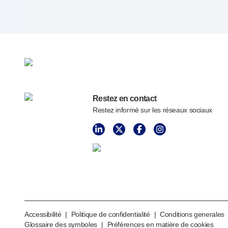
Services de conception de dispositifs
Durabilité
B Corp
UN Global Compact Sponsorship
Développement de Witney
Innovate UK
Actualités
Restez en contact
Articles
Restez informé sur les réseaux sociaux
Ressources
Presse
Événements
A propos de nous
Contactez-nous
Notre histoire
Accessibilité
|
Politique de confidentialité
|
Conditions generales
Glossaire des symboles
|
Préférences en matière de cookies