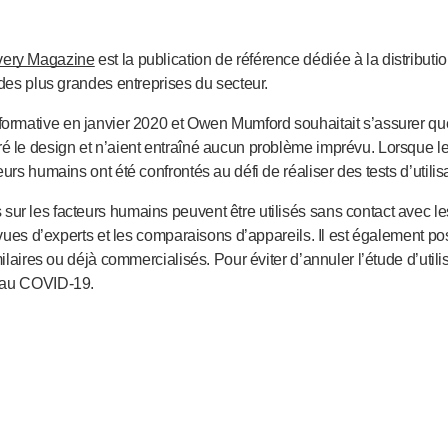
very Magazine
est la publication de référence dédiée à la distributi
 des plus grandes entreprises du secteur.
ormative en janvier 2020 et Owen Mumford souhaitait s’assurer que
ré le design et n’aient entraîné aucun problème imprévu. Lorsque 
urs humains ont été confrontés au défi de réaliser des tests d’utilisa
ur les facteurs humains peuvent être utilisés sans contact avec les
revues d’experts et les comparaisons d’appareils. Il est également p
imilaires ou déjà commercialisés. Pour éviter d’annuler l’étude d’ut
 au
COVID-19
.