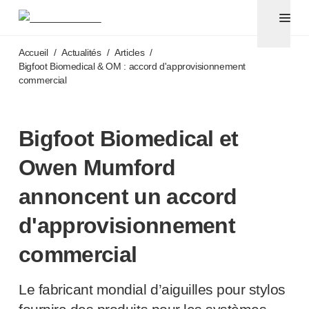
Aiguilles pour stylos et seringues avec aiguilles sécuri
®
®
Unifine
SafeControl
Accéder au contenu principal
®
®
Unifine
Pentips
Accueil
/
Actualités
/
Articles
/
®
®
Unifine
Pentips
Plus
Bigfoot Biomedical & OM : accord d'approvisionnement
commercial
™
TriCare
®
Aiguille de sécurité Unifine
®
Seringue Unifine
Bigfoot Biomedical et
Ponction veineuse
®
Unistik
ShieldLock
Owen Mumford
®
Unistik
VacuFlip
Tests auprès des patients
annoncent un accord
®
Unistik
3
d'approvisionnement
®
Unistik
Touch
®
™
Unistik
TinyTouch
commercial
®
Unistik
Heelstik
®
Autolet
Plus
Le fabricant mondial d’aiguilles pour stylos
®
Unilet