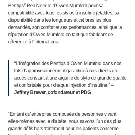
Services de conception de dispositifs
®
Pentips
Pen Needle d’Owen Mumford pour sa
Durabilité
compatibilité avec tous les stylos à insuline jetables, sa
B Corp
disponibilité dans les longueurs et calibres les plus
UN Global Compact Sponsorship
demandés, son confort et ses performances, ainsi que la
Développement de Witney
réputation d’Owen Mumford en tant que fabricant de
Innovate UK
référence à l’international.
Actualités
Articles
Ressources
“L’intégration des Pentips d’Owen Mumford dans nos
Presse
lots d’approvisionnement garantira à nos clients un
accès constant à une aiguille de stylo de grande qualité
Événements
et confortable pour chaque injection d’insuline.” –
A propos de nous
Jeffrey Brewer, cofondateur et PDG
Contactez-nous
Notre histoire
“En tant qu’entreprise composée de personnes vivant
elles-mêmes avec le diabète, nous savons l’un des plus
grands défis hors traitement pour les patients concerne