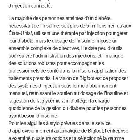
NOS PLATEFORMES
d’injection connecté.
®
Aidaptus
autoinjecteur
La majorité des personnes atteintes d’un diabète
®
EcoSafe
nécessitant de l’insuline, soit plus de 5 millions rien qu’aux
®
EcoSafe
seringue de sécurité
É
tats-Unis
¹, utilisent une thérapie par injection pour gérer
®
Autoinjecteur réutilisable EcoSafe
companion
leur diabète, mais le dosage de l’insuline impose un
NOTRE EXPERTISE
ensemble complexe de directives, il existe peu d’outils
Services pharmaceutiques
pour suivre l’administration des injections, et il manque
Capacités de fabrication
des solutions robustes pour accompagner les
Gestion des opérations
professionnels de santé dans la mise en application des
Gestion de la chaîne d’approvisionnement
traitements prescrits. La vision de Bigfoot est de proposer
Outillage, technique et développement
des systèmes d’injection sous forme d’abonnement
Recherche et développement
mensuel, réunissant le soutien au dosage de l’insuline et
Capacités de recherche et développement
la gestion de la glycémie afin d’alléger la charge
quotidienne de la gestion du diabète pour les personnes
Conception axée sur le patient
ayant besoin d’insuline.
Gestion de projet
Pour les aiguilles à stylo prévues dans le service
Partenariats
d’approvisionnement automatique de Bigfoot, l’entreprise
Services de qualité et de conformité réglementaire
a examiné plusieurs options et a sélectionné la gamme