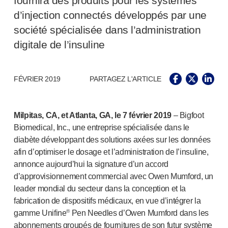
fournira des produits pour les systèmes
Santé pelvienne
d’injection connectés développés par une
®
Empelvic
®
Amielle
Care
société spécialisée dans l’administration
®
Amielle
Comfort
digitale de l’insuline
™
Rapport
Soins oculaires
FÉVRIER 2019
PARTAGEZ L'ARTICLE
®
AutoDrop
Neuropathie
®
Neuropen
Milpitas, CA, et Atlanta, GA, le 7 février 2019
– Bigfoot
®
Monofilaments Neuropen
Biomedical, Inc., une entreprise spécialisée dans le
Neurotips
diabète développant des solutions axées sur les données
Dispositifs d’
auto-injection
afin d’optimiser le dosage et l’administration de l’insuline,
®
Aidaptus
autoinjecteur
annonce aujourd’hui la signature d’un accord
®
EcoSafe
seringue de sécurité
d’approvisionnement commercial avec Owen Mumford, un
®
Autoinjecteur réutilisable EcoSafe
companion
leader mondial du secteur dans la conception et la
®
Autoject
2
fabrication de dispositifs médicaux, en vue d’intégrer la
®
Autopen
®
gamme Unifine
Pen Needles d’Owen Mumford dans les
Systèmes d’administration de médicaments
abonnements groupés de fournitures de son futur système