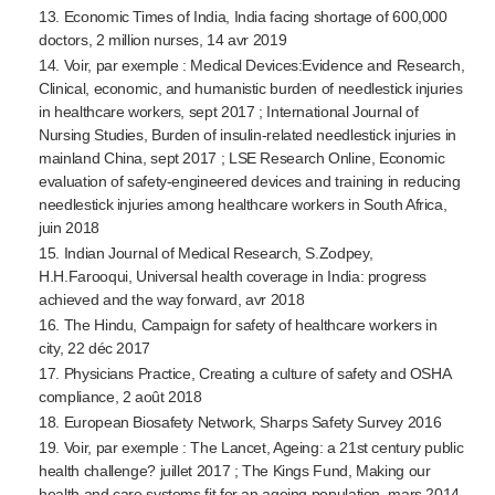
13. Economic Times of India, India facing shortage of 600,000
doctors, 2 million nurses, 14 avr 2019
14. Voir, par exemple : Medical Devices:Evidence and Research,
Clinical, economic, and humanistic burden of needlestick injuries
in healthcare workers, sept 2017 ; International Journal of
Nursing Studies, Burden of
insulin-related
needlestick injuries in
mainland China, sept 2017 ; LSE Research Online, Economic
evaluation of
safety-engineered
devices and training in reducing
needlestick injuries among healthcare workers in South Africa,
juin 2018
15. Indian Journal of Medical Research, S.Zodpey,
H.H.Farooqui, Universal health coverage in India: progress
achieved and the way forward, avr 2018
16. The Hindu, Campaign for safety of healthcare workers in
city, 22 déc 2017
17. Physicians Practice, Creating a culture of safety and OSHA
compliance, 2 août 2018
18. European Biosafety Network, Sharps Safety Survey 2016
19. Voir, par exemple : The Lancet, Ageing: a 21st century public
health challenge? juillet 2017 ; The Kings Fund, Making our
health and care systems fit for an ageing population, mars 2014