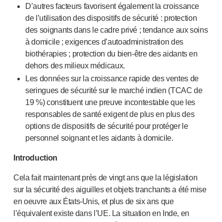
D’autres facteurs favorisent également la croissance
NOS PLATEFORMES
de l’utilisation des dispositifs de sécurité : protection
®
Aidaptus
autoinjecteur
des soignants dans le cadre privé ; tendance aux soins
®
EcoSafe
à domicile ; exigences d’autoadministration des
®
EcoSafe
seringue de sécurité
biothérapies ; protection du bien-être des aidants en
®
Autoinjecteur réutilisable EcoSafe
companion
dehors des milieux médicaux.
NOTRE EXPERTISE
Les données sur la croissance rapide des ventes de
Services pharmaceutiques
seringues de sécurité sur le marché indien (TCAC de
Capacités de fabrication
19 %) constituent une preuve incontestable que les
Gestion des opérations
responsables de santé exigent de plus en plus des
Gestion de la chaîne d’approvisionnement
options de dispositifs de sécurité pour protéger le
Outillage, technique et développement
personnel soignant et les aidants à domicile.
Recherche et développement
Introduction
Capacités de recherche et développement
Conception axée sur le patient
Cela fait maintenant près de vingt ans que la législation
Gestion de projet
sur la sécurité des aiguilles et objets tranchants a été mise
Partenariats
en oeuvre aux É
tats-Unis
, et plus de six ans que
Services de qualité et de conformité réglementaire
l’équivalent existe dans l’UE. La situation en Inde, en