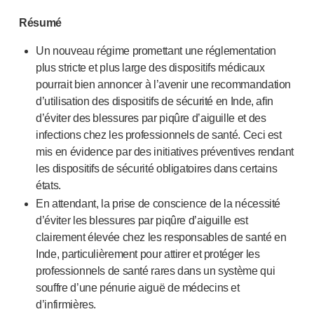
Santé pelvienne
®
Empelvic
Résumé
®
Amielle
Care
Un nouveau régime promettant une réglementation
®
Amielle
Comfort
plus stricte et plus large des dispositifs médicaux
™
Rapport
pourrait bien annoncer à l’avenir une recommandation
Soins oculaires
d’utilisation des dispositifs de sécurité en Inde, afin
®
AutoDrop
d’éviter des blessures par piqûre d’aiguille et des
Neuropathie
infections chez les professionnels de santé. Ceci est
®
Neuropen
mis en évidence par des initiatives préventives rendant
®
Monofilaments Neuropen
les dispositifs de sécurité obligatoires dans certains
Neurotips
états.
Dispositifs d’
auto-injection
En attendant, la prise de conscience de la nécessité
®
Aidaptus
autoinjecteur
d’éviter les blessures par piqûre d’aiguille est
®
EcoSafe
seringue de sécurité
clairement élevée chez les responsables de santé en
®
Autoinjecteur réutilisable EcoSafe
companion
Inde, particulièrement pour attirer et protéger les
®
professionnels de santé rares dans un système qui
Autoject
2
souffre d’une pénurie aiguë de médecins et
®
Autopen
d’infirmières.
Systèmes d’administration de médicaments