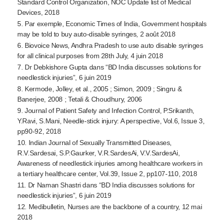
Standard Control Organization, NOC Update list of Medical
Devices, 2018
5. Par exemple, Economic Times of India, Government hospitals
may be told to buy
auto-disable
syringes, 2 août 2018
6. Biovoice News, Andhra Pradesh to use auto disable syringes
for all clinical purposes from 28th July, 4 juin 2018
7. Dr Debkishore Gupta dans “BD India discusses solutions for
needlestick injuries”, 6 juin 2019
8. Kermode, Jolley, et al., 2005 ; Simon, 2009 ; Singru &
Banerjee, 2008 ; Tetali & Choudhury, 2006
9. Journal of Patient Safety and Infection Control, P.Srikanth,
Y.Ravi, S.Mani,
Needle-stick
injury: A perspective, Vol.6, Issue 3,
pp90-92
, 2018
10. Indian Journal of Sexually Transmitted Diseases,
R.V.Sardesai, S.P.Gaurker, V.R.SardesAi, V.V.SardesAi,
Awareness of needlestick injuries among healthcare workers in
a tertiary healthcare center, Vol.39, Issue 2,
pp107-110
, 2018
11. Dr Naman Shastri dans “BD India discusses solutions for
needlestick injuries”, 6 juin 2019
12. Medibulletin, Nurses are the backbone of a country, 12 mai
2018