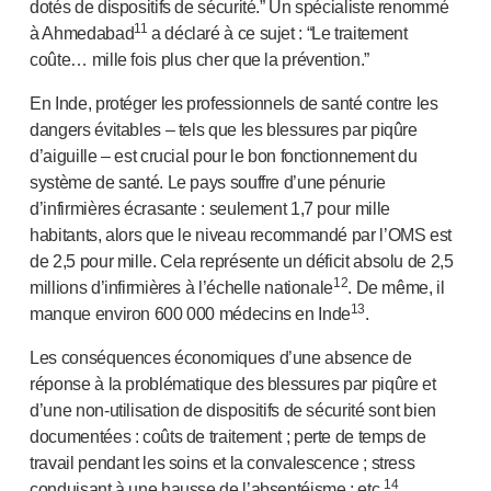
dotés de dispositifs de sécurité.” Un spécialiste renommé
11
à Ahmedabad
a déclaré à ce sujet : “Le traitement
coûte… mille fois plus cher que la prévention.”
En Inde, protéger les professionnels de santé contre les
dangers évitables – tels que les blessures par piqûre
d’aiguille – est crucial pour le bon fonctionnement du
système de santé. Le pays souffre d’une pénurie
d’infirmières écrasante : seulement 1,7 pour mille
habitants, alors que le niveau recommandé par l’OMS est
de 2,5 pour mille. Cela représente un déficit absolu de 2,5
12
millions d’infirmières à l’échelle nationale
. De même, il
13
manque environ 600 000 médecins en Inde
.
Les conséquences économiques d’une absence de
réponse à la problématique des blessures par piqûre et
d’une
non-utilisation
de dispositifs de sécurité sont bien
documentées : coûts de traitement ; perte de temps de
travail pendant les soins et la convalescence ; stress
14
conduisant à une hausse de l’absentéisme ; etc.
.