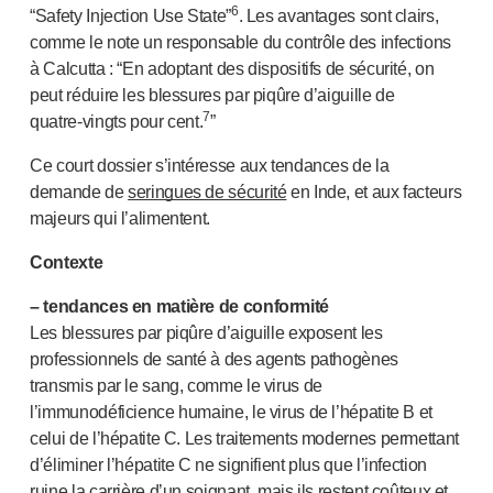
6
“Safety Injection Use State”
. Les avantages sont clairs,
comme le note un responsable du contrôle des infections
à Calcutta : “En adoptant des dispositifs de sécurité, on
peut réduire les blessures par piqûre d’aiguille de
7
quatre-vingts
pour cent.
”
Ce court dossier s’intéresse aux tendances de la
demande de
seringues de sécurité
en Inde, et aux facteurs
majeurs qui l’alimentent.
Contexte
– tendances en matière de conformité
Les blessures par piqûre d’aiguille exposent les
professionnels de santé à des agents pathogènes
transmis par le sang, comme le virus de
l’immunodéficience humaine, le virus de l’hépatite B et
celui de l’hépatite C. Les traitements modernes permettant
d’éliminer l’hépatite C ne signifient plus que l’infection
ruine la carrière d’un soignant, mais ils restent coûteux et