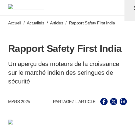
Aiguilles pour stylos et seringues avec aiguilles sécuri
®
®
Unifine
SafeControl
Accéder au contenu principal
®
®
Unifine
Pentips
Accueil
/
Actualités
/
Articles
/
Rapport Safety First India
®
®
Unifine
Pentips
Plus
™
TriCare
®
Aiguille de sécurité Unifine
Rapport Safety First India
®
Seringue Unifine
Ponction veineuse
Un aperçu des moteurs de la croissance
®
Unistik
ShieldLock
sur le marché indien des seringues de
®
Unistik
VacuFlip
sécurité
Tests auprès des patients
®
Unistik
3
®
Unistik
Touch
MARS 2025
PARTAGEZ L'ARTICLE
®
™
Unistik
TinyTouch
®
Unistik
Heelstik
®
Autolet
Plus
®
Unilet