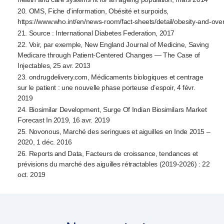
20. OMS, Fiche d’information, Obésité et surpoids,
https://www.who.int/en/
news-room
/
fact-sheets
/detail/
obesity-and-ove
21. Source : International Diabetes Federation, 2017
22. Voir, par exemple, New England Journal of Medicine, Saving
Medicare through
Patient-Centered
Changes — The Case of
Injectables, 25 avr. 2013
23. ondrugdelivery.com, Médicaments biologiques et centrage
sur le patient : une nouvelle phase porteuse d’espoir, 4 févr.
2019
24. Biosimilar Development, Surge Of Indian Biosimilars Market
Forecast In 2019, 16 avr. 2019
25. Novonous, Marché des seringues et aiguilles en Inde 2015 –
2020, 1 déc. 2016
26. Reports and Data, Facteurs de croissance, tendances et
prévisions du marché des aiguilles rétractables (
2019-2026
) : 22
oct. 2019