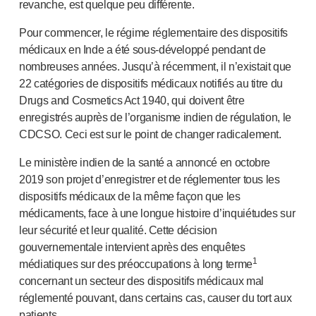
Services de conception de dispositifs
revanche, est quelque peu différente.
Durabilité
Pour commencer, le régime réglementaire des dispositifs
B Corp
médicaux en Inde a été sous-développé pendant de
UN Global Compact Sponsorship
nombreuses années. Jusqu’à récemment, il n’existait que
Développement de Witney
22 catégories de dispositifs médicaux notifiés au titre du
Innovate UK
Drugs and Cosmetics Act 1940, qui doivent être
Actualités
enregistrés auprès de l’organisme indien de régulation, le
Articles
CDCSO. Ceci est sur le point de changer radicalement.
Ressources
Le ministère indien de la santé a annoncé en octobre
Presse
2019 son projet d’enregistrer et de réglementer tous les
Événements
dispositifs médicaux de la même façon que les
A propos de nous
médicaments, face à une longue histoire d’inquiétudes sur
Contactez-nous
leur sécurité et leur qualité. Cette décision
Notre histoire
gouvernementale intervient après des enquêtes
1
médiatiques sur des préoccupations à long terme
concernant un secteur des dispositifs médicaux mal
réglementé pouvant, dans certains cas, causer du tort aux
patients.