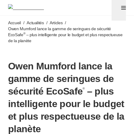
Aiguilles pour stylos et seringues avec aiguilles sécuri
®
®
Unifine
SafeControl
Accéder au contenu principal
®
®
Unifine
Pentips
Accueil
/
Actualités
/
Articles
/
®
®
Unifine
Pentips
Plus
Owen Mumford lance la gamme de seringues de sécurité
®
EcoSafe
– plus intelligente pour le budget et plus respectueuse
™
TriCare
de la planète
®
Aiguille de sécurité Unifine
®
Seringue Unifine
Ponction veineuse
Owen Mumford lance la
®
Unistik
ShieldLock
®
Unistik
VacuFlip
gamme de seringues de
Tests auprès des patients
sécurité EcoSafe
– plus
®
Unistik
3
®
®
Unistik
Touch
intelligente pour le budget
®
™
Unistik
TinyTouch
®
Unistik
Heelstik
et plus respectueuse de la
®
Autolet
Plus
planète
®
Unilet