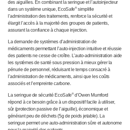
des aiguilles. En combinant la seringue et l’autoinjecteur
NOS PLATEFORMES
®
dans un système unique, EcoSafe
simplifie
®
Aidaptus
autoinjecteur
l’administration des traitements, renforce la sécurité et
®
EcoSafe
élargit l’accès à la majorité des groupes de patients,
®
EcoSafe
seringue de sécurité
assurant la confiance à chaque injection.
®
Autoinjecteur réutilisable EcoSafe
companion
NOTRE EXPERTISE
La demande de systèmes d’administration de
médicaments permettant l’
auto-injection
intuitive et réussie
Services pharmaceutiques
des patients ne cesse de croître. L’
auto-administration
aide
Capacités de fabrication
les systèmes de santé sous pression à mieux gérer la
Gestion des opérations
pénurie de personnel, réduisant le temps consacré à
Gestion de la chaîne d’approvisionnement
l’administration de médicaments, ainsi que les coûts
Outillage, technique et développement
associés et l’empreinte carbone.
Recherche et développement
Capacités de recherche et développement
®
La seringue de sécurité EcoSafe
d’Owen Mumford
Conception axée sur le patient
répond à ce besoin grâce à un dispositif facile à utiliser,
Gestion de projet
sûr (protection passive de l’aiguille), économique et
Partenariats
générant peu de déchets (5g de poids jetable). La
seringue permet une
auto-administration
sûre et autonome
Services de qualité et de conformité réglementaire
pour la majorité des patients.