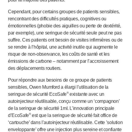
Services de conception de dispositifs
Durabilité
Cependant, pour certains groupes de patients sensibles,
B Corp
rencontrant des difficultés pratiques, cognitives ou
UN Global Compact Sponsorship
émotionnelles (phobie des aiguilles ou perte de dextérité,
Développement de Witney
par exemple), une seringue de sécurité seule peut ne pas
Innovate UK
suffire. Ces patients ont besoin de visites infirmières ou de
Actualités
se rendre à l’hôpital, une activité inutile qui augmente le
Articles
risque de
non-observance
, les coûts de santé et les
Ressources
émissions de carbone – notamment par l’accroissement
des déplacements routiers.
Presse
Événements
Pour répondre aux besoins de ce groupe de patients
A propos de nous
sensibles, Owen Mumford a élargi l’utilisation de la
Contactez-nous
®
seringue de sécurité EcoSafe
existante avec un
Notre histoire
autoinjecteur réutilisable, conçu comme un ‘compagnon’
de la seringue de sécurité 1ml. L’innovation principale
®
d’EcoSafe
est que la seringue de sécurité fait office de
‘cartouche’ dans l’autoinjecteur réutilisable. Cette ’solution
enveloppante’ offre une injection plus sereine et confiante