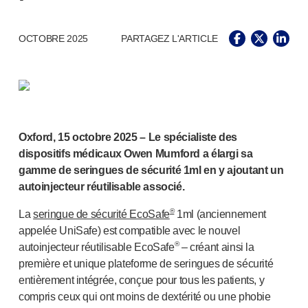
Santé pelvienne
®
Empelvic
®
Amielle
Care
OCTOBRE 2025
PARTAGEZ L'ARTICLE
®
Amielle
Comfort
™
Rapport
Soins oculaires
®
AutoDrop
Neuropathie
Oxford, 15 octobre 2025 – Le spécialiste des
®
Neuropen
dispositifs médicaux Owen Mumford a élargi sa
®
Monofilaments Neuropen
gamme de seringues de sécurité 1ml en y ajoutant un
Neurotips
autoinjecteur réutilisable associé.
Dispositifs d’
auto-injection
®
Aidaptus
autoinjecteur
®
La
seringue de sécurité EcoSafe
1ml (anciennement
®
EcoSafe
seringue de sécurité
appelée UniSafe) est compatible avec le nouvel
®
autoinjecteur réutilisable EcoSafe
– créant ainsi la
®
Autoinjecteur réutilisable EcoSafe
companion
première et unique plateforme de seringues de sécurité
®
Autoject
2
entièrement intégrée, conçue pour tous les patients, y
®
Autopen
compris ceux qui ont moins de dextérité ou une phobie
Systèmes d’administration de médicaments