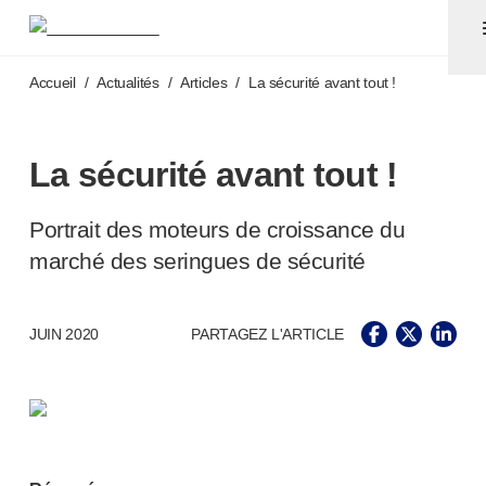
Aiguilles pour stylos et seringues avec aiguilles sécuri
®
®
Unifine
SafeControl
Accéder au contenu principal
®
®
Unifine
Pentips
Accueil
/
Actualités
/
Articles
/
La sécurité avant tout !
®
®
Unifine
Pentips
Plus
™
TriCare
®
Aiguille de sécurité Unifine
La sécurité avant tout !
®
Seringue Unifine
Ponction veineuse
Portrait des moteurs de croissance du
®
Unistik
ShieldLock
marché des seringues de sécurité
®
Unistik
VacuFlip
Tests auprès des patients
®
Unistik
3
JUIN 2020
PARTAGEZ L'ARTICLE
®
Unistik
Touch
®
™
Unistik
TinyTouch
®
Unistik
Heelstik
®
Autolet
Plus
®
Unilet