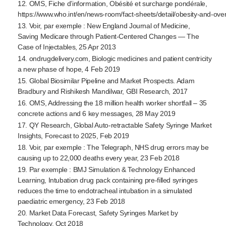
12. OMS, Fiche d’information, Obésité et surcharge pondérale,
https://www.who.int/en/
news-room
/
fact-sheets
/detail/
obesity-and-ove
13. Voir, par exemple : New England Journal of Medicine,
Saving Medicare through
Patient-Centered
Changes — The
Case of Injectables, 25 Apr 2013
14. ondrugdelivery.com, Biologic medicines and patient centricity
a new phase of hope, 4 Feb 2019
15. Global Biosimilar Pipeline and Market Prospects. Adam
Bradbury and Rishikesh Mandilwar, GBI Research, 2017
16. OMS, Addressing the 18 million health worker shortfall – 35
concrete actions and 6 key messages, 28 May 2019
17. QY Research, Global
Auto-retractable
Safety Syringe Market
Insights, Forecast to 2025, Feb 2019
18. Voir, par exemple : The Telegraph, NHS drug errors may be
causing up to 22,000 deaths every year, 23 Feb 2018
19. Par exemple : BMJ Simulation & Technology Enhanced
Learning, Intubation drug pack containing
pre-filled
syringes
reduces the time to endotracheal intubation in a simulated
paediatric emergency, 23 Feb 2018
20. Market Data Forecast, Safety Syringes Market by
Technology, Oct 2018