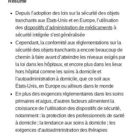
Résumé
Santé pelvienne
®
Empelvic
Depuis l’adoption des lois sur la sécurité des objets
®
Amielle
Care
tranchants aux É
tats-Unis
et en Europe, l’utilisation
®
Amielle
Comfort
des
dispositifs d’administration de médicaments
à
™
Rapport
sécurité intégrée s’est généralisée
Soins oculaires
Cependant, la conformité aux réglementations sur la
®
AutoDrop
sécurité des objets tranchants a encore beaucoup de
Neuropathie
chemin à faire avant d’atteindre les niveaux exigés par
®
Neuropen
la loi dans les hôpitaux, et encore plus dans les lieux
®
Monofilaments Neuropen
hors hôpital comme les soins à domicile et
Neurotips
l’autoadministration à domicile, que ce soit aux
Dispositifs d’
auto-injection
É
tats-Unis
, en Europe ou ailleurs dans le monde
®
Aidaptus
autoinjecteur
En plus des exigences réglementaires dans les soins
®
EcoSafe
seringue de sécurité
primaires et aigus, d’autres facteurs alimentent la
croissance de l’utilisation des dispositifs de sécurité,
®
Autoinjecteur réutilisable EcoSafe
companion
notamment : la protection des professionnels de santé
®
Autoject
2
à domicile ; la tendance aux soins à domicile ; les
®
Autopen
exigences d’autoadministration des thérapies
Systèmes d’administration de médicaments