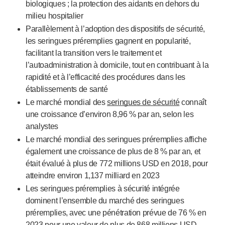
biologiques ; la protection des aidants en dehors du
NOS PLATEFORMES
milieu hospitalier
®
Aidaptus
autoinjecteur
Parallèlement à l’adoption des dispositifs de sécurité,
®
EcoSafe
les seringues préremplies gagnent en popularité,
®
EcoSafe
seringue de sécurité
facilitant la transition vers le traitement et
®
Autoinjecteur réutilisable EcoSafe
companion
l’autoadministration à domicile, tout en contribuant à la
NOTRE EXPERTISE
rapidité et à l’efficacité des procédures dans les
Services pharmaceutiques
établissements de santé
Capacités de fabrication
Le marché mondial des
seringues de sécurité
connaît
Gestion des opérations
une croissance d’environ 8,96 % par an
, selon les
Gestion de la chaîne d’approvisionnement
analystes
Outillage, technique et développement
Le marché mondial des seringues préremplies affiche
Recherche et développement
également une croissance de plus de 8 % par an, et
Capacités de recherche et développement
était
évalué à plus de 772 millions USD en 2018, pour
Conception axée sur le patient
atteindre environ 1,137 milliard
en 2023
Gestion de projet
Les seringues préremplies à sécurité intégrée
Partenariats
dominent l’ensemble du marché des seringues
préremplies, avec une
pénétration prévue de 76 % en
Services de qualité et de conformité réglementaire
2023 pour une valeur de plus de 868 millions USD