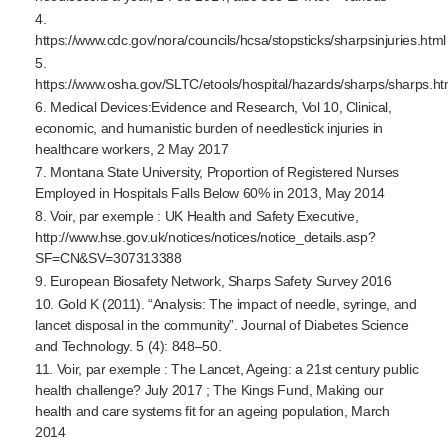
4.
https://www.cdc.gov/nora/councils/hcsa/stopsticks/sharpsinjuries.html
5.
https://www.osha.gov/SLTC/etools/hospital/hazards/sharps/sharps.ht
6. Medical Devices:Evidence and Research, Vol 10, Clinical,
economic, and humanistic burden of needlestick injuries in
healthcare workers, 2 May 2017
7. Montana State University, Proportion of Registered Nurses
Employed in Hospitals Falls Below 60% in 2013, May 2014
8. Voir, par exemple : UK Health and Safety Executive,
http://www.hse.gov.uk/notices/notices/notice_details.asp?
SF=CN&SV=307313388
9. European Biosafety Network, Sharps Safety Survey 2016
10. Gold K (2011). “Analysis: The impact of needle, syringe, and
lancet disposal in the community”. Journal of Diabetes Science
and Technology. 5 (4): 848–50.
11. Voir, par exemple : The Lancet, Ageing: a 21st century public
health challenge? July 2017 ; The Kings Fund, Making our
health and care systems fit for an ageing population, March
2014