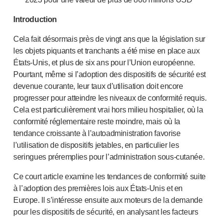
Services de conception de dispositifs
Durabilité
Introduction
B Corp
UN Global Compact Sponsorship
Cela fait désormais près de vingt ans que la législation sur
les objets piquants et tranchants a été mise en place aux
Développement de Witney
É
tats-Unis
, et plus de six ans pour l’Union européenne.
Innovate UK
Pourtant, même si l’adoption des dispositifs de sécurité est
Actualités
devenue courante, leur taux d’utilisation doit encore
Articles
progresser pour atteindre les niveaux de conformité requis.
Ressources
Cela est particulièrement vrai hors milieu hospitalier, où la
Presse
conformité réglementaire reste moindre, mais où la
Événements
tendance croissante à l’autoadministration favorise
A propos de nous
l’utilisation de dispositifs jetables, en particulier les
Contactez-nous
seringues préremplies pour l’administration
sous-cutan
ée.
Notre histoire
Ce court article examine les tendances de conformité suite
à l’adoption des premières lois aux É
tats-Unis
et en
Europe. Il s’intéresse ensuite aux moteurs de la demande
pour les dispositifs de sécurité, en analysant les facteurs