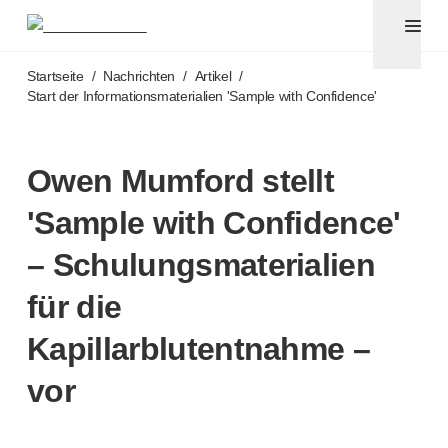
Pennadeln und Sicherheitskanülen
®
®
Unifine
SafeControl
Zum Hauptinhalt springen
®
®
Unifine
Pentips
Startseite
/
Nachrichten
/
Artikel
/
®
®
Unifine
Pentips
Plus
Start der Informationsmaterialien 'Sample with Confidence'
™
TriCare
Pennadeln
®
Unifine
Safety Needles
®
Unifine
Syringes
Owen Mumford stellt
Venenpunktion
'Sample with Confidence'
®
Unistik
ShieldLock
®
Unistik
VacuFlip
– Schulungsmaterialien
Point-of-Care-Tests
®
Unistik
3
für die
®
Unistik
Touch
Kapillarblutentnahme –
®
™
Unistik
TinyTouch
®
Unistik
Heelstik
vor
®
Autolet
Plus
®
Unilet
Stechhilfen