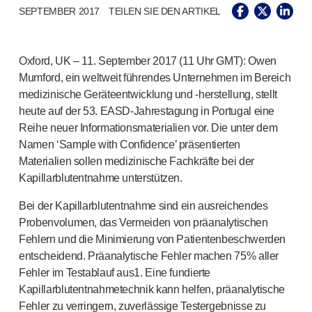
®
Unilet
Lanzetten
SEPTEMBER 2017
TEILEN SIE DEN ARTIKEL
Beckenbodengesundheit
®
Empelvic
®
Amielle
Care
Oxford, UK – 11. September 2017 (11 Uhr GMT): Owen
®
Amielle
Comfort
Mumford, ein weltweit führendes Unternehmen im Bereich
™
Rapport
medizinische Geräteentwicklung und -herstellung, stellt
Augenbehandlung
heute auf der 53.
EASD-Jahrestagung
in Portugal eine
®
AutoDrop
Reihe neuer Informationsmaterialien vor. Die unter dem
Namen ‘Sample with Confidence’ präsentierten
Neuropathie
Materialien sollen medizinische Fachkräfte bei der
®
Neuropen
Kapillarblutentnahme unterstützen.
®
Neuropen
Monofilamente
Neurotips
Bei der Kapillarblutentnahme sind ein ausreichendes
Produkte zur Selbstinjektion
Probenvolumen, das Vermeiden von präanalytischen
®
Aidaptus
Autoinjektor
Fehlern und die Minimierung von Patientenbeschwerden
®
EcoSafe
Sicherheitsspritze
entscheidend. Präanalytische Fehler machen 75% aller
®
EcoSafe
wiederverwendbarer Autoinjektor
Fehler im Testablauf aus1. Eine fundierte
®
Autoject
2
Kapillarblutentnahmetechnik kann helfen, präanalytische
®
Autopen
Fehler zu verringern, zuverlässige Testergebnisse zu