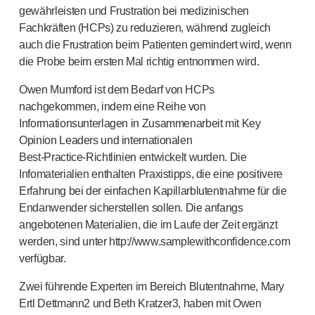
gewährleisten und Frustration bei medizinischen
Arzneimittel-Abgabesysteme
Fachkräften (HCPs) zu reduzieren, während zugleich
UNSERE PLATTFORMEN
auch die Frustration beim Patienten gemindert wird, wenn
®
Aidaptus
Autoinjektor
die Probe beim ersten Mal richtig entnommen wird.
®
EcoSafe
®
EcoSafe
Sicherheitsspritze
Owen Mumford ist dem Bedarf von HCPs
®
EcoSafe
wiederverwendbarer Autoinjektor
nachgekommen, indem eine Reihe von
UNSERE EXPERTISE
Informationsunterlagen in Zusammenarbeit mit Key
Pharma-Dienstleistungen
Opinion Leaders und internationalen
Fertigungskapazitäten
Best-Practice-Richtlinien
entwickelt wurden. Die
Operationsmanagement
Infomaterialien enthalten Praxistipps, die eine positivere
Lieferkettenmanagement
Erfahrung bei der einfachen Kapillarblutentnahme für die
Endanwender sicherstellen sollen. Die anfangs
Werkzeugbau, Technik und Entwicklung
angebotenen Materialien, die im Laufe der Zeit ergänzt
Forschung und Entwicklung
werden, sind unter http://www.samplewithconfidence.com
Forschungs- und Entwicklungskompetenzen
verfügbar.
Patientenorientiertes Design
Programmmanagement
Zwei führende Experten im Bereich Blutentnahme, Mary
Partnerschaften
Ertl Dettmann2 und Beth Kratzer3, haben mit Owen