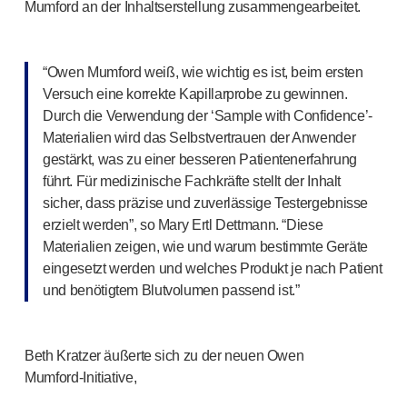
Qualitäts- und Regulierungsservices
Mumford an der Inhaltserstellung zusammengearbeitet.
Gerä
tedesign-Services
Nachhaltigkeit
B Corp
“Owen Mumford weiß, wie wichtig es ist, beim ersten
Versuch eine korrekte Kapillarprobe zu gewinnen.
UN Global Compact Sponsorship
Durch die Verwendung der ‘Sample with Confidence’-
Witney-Entwicklung
Materialien wird das Selbstvertrauen der Anwender
Innovate UK
gestärkt, was zu einer besseren Patientenerfahrung
Nachrichten
führt. Für medizinische Fachkräfte stellt der Inhalt
Artikel
sicher, dass präzise und zuverlässige Testergebnisse
Ressourcen
erzielt werden”, so Mary Ertl Dettmann. “Diese
Presse
Materialien zeigen, wie und warum bestimmte Geräte
Veranstaltungen
eingesetzt werden und welches Produkt je nach Patient
Über uns
und benötigtem Blutvolumen passend ist.”
Unsere Geschichte
Kontakt aufnehmen
Beth Kratzer äußerte sich zu der neuen Owen
Mumford-Initiative
,