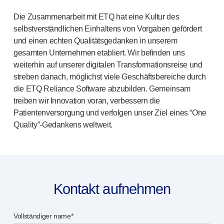
Qualitäts- und Regulierungsservices
Gerä
tedesign-Services
Die Zusammenarbeit mit ETQ hat eine Kultur des
Nachhaltigkeit
selbstverständlichen Einhaltens von Vorgaben gefördert
B Corp
und einen echten Qualitätsgedanken in unserem
UN Global Compact Sponsorship
gesamten Unternehmen etabliert. Wir befinden uns
weiterhin auf unserer digitalen Transformationsreise und
Witney-Entwicklung
streben danach, möglichst viele Geschäftsbereiche durch
Innovate UK
die ETQ Reliance Software abzubilden. Gemeinsam
Nachrichten
treiben wir Innovation voran, verbessern die
Artikel
Patientenversorgung und verfolgen unser Ziel eines “One
Ressourcen
Quality”-Gedankens weltweit.
Presse
Veranstaltungen
Über uns
Unsere Geschichte
Kontakt aufnehmen
Kontakt aufnehmen
Vollständiger name*