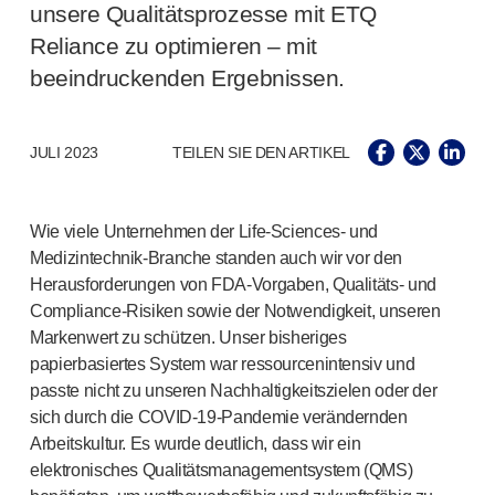
®
Unilet
Lanzetten
unsere Qualitätsprozesse mit ETQ
Beckenbodengesundheit
Reliance zu optimieren – mit
®
Empelvic
beeindruckenden Ergebnissen.
®
Amielle
Care
®
Amielle
Comfort
™
Rapport
JULI 2023
TEILEN SIE DEN ARTIKEL
Augenbehandlung
®
AutoDrop
Neuropathie
Wie viele Unternehmen der
Life-Sciences
- und
®
Neuropen
Medizintechnik-Branche
standen auch wir vor den
Herausforderungen von
FDA-Vorgaben
, Qualitäts- und
®
Neuropen
Monofilamente
Compliance-Risiken
sowie der Notwendigkeit, unseren
Neurotips
Markenwert zu schützen. Unser bisheriges
Produkte zur Selbstinjektion
papierbasiertes System war ressourcenintensiv und
®
Aidaptus
Autoinjektor
passte nicht zu unseren Nachhaltigkeitszielen oder der
®
EcoSafe
Sicherheitsspritze
sich durch die
COVID-19-Pandemie
verändernden
®
EcoSafe
wiederverwendbarer Autoinjektor
Arbeitskultur. Es wurde deutlich, dass wir ein
®
Autoject
2
elektronisches Qualitätsmanagementsystem (QMS)
®
Autopen