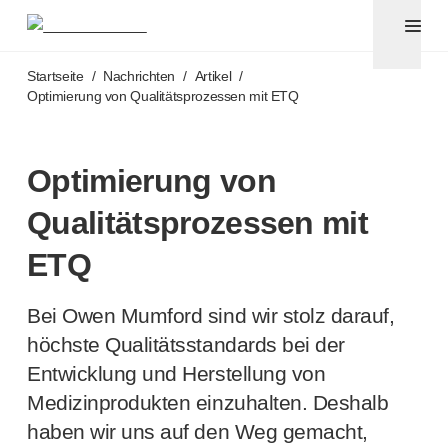
Pennadeln und Sicherheitskanülen
®
®
Unifine
SafeControl
Zum Hauptinhalt springen
®
®
Unifine
Pentips
Startseite
/
Nachrichten
/
Artikel
/
®
®
Unifine
Pentips
Plus
Optimierung von Qualitätsprozessen mit ETQ
™
TriCare
Pennadeln
®
Unifine
Safety Needles
®
Unifine
Syringes
Optimierung von
Venenpunktion
Qualitätsprozessen mit
®
Unistik
ShieldLock
®
Unistik
VacuFlip
ETQ
Point-of-Care-Tests
®
Unistik
3
Bei Owen Mumford sind wir stolz darauf,
®
Unistik
Touch
höchste Qualitätsstandards bei der
®
™
Unistik
TinyTouch
Entwicklung und Herstellung von
®
Unistik
Heelstik
Medizinprodukten einzuhalten. Deshalb
®
Autolet
Plus
®
Unilet
Stechhilfen
haben wir uns auf den Weg gemacht,