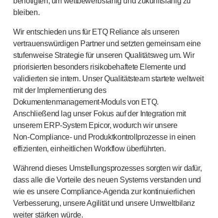
benötigten, um wettbewerbsfähig und zukunftsfähig zu
Arzneimittel-Abgabesysteme
bleiben.
UNSERE PLATTFORMEN
Wir entschieden uns für ETQ Reliance als unseren
®
Aidaptus
Autoinjektor
vertrauenswürdigen Partner und setzten gemeinsam eine
®
EcoSafe
stufenweise Strategie für unseren Qualitätsweg um. Wir
®
EcoSafe
Sicherheitsspritze
priorisierten besonders risikobehaftete Elemente und
®
EcoSafe
wiederverwendbarer Autoinjektor
validierten sie intern. Unser Qualitätsteam startete weltweit
UNSERE EXPERTISE
mit der Implementierung des
Pharma-Dienstleistungen
Dokumentenmanagement-Moduls
von ETQ.
Fertigungskapazitäten
Anschließend lag unser Fokus auf der Integration mit
Operationsmanagement
unserem
ERP-System
Epicor, wodurch wir unsere
Lieferkettenmanagement
Non-Compliance
- und Produktkontrollprozesse in einen
Werkzeugbau, Technik und Entwicklung
effizienten, einheitlichen Workflow überführten.
Forschung und Entwicklung
Während dieses Umstellungsprozesses sorgten wir dafür,
Forschungs- und Entwicklungskompetenzen
dass alle die Vorteile des neuen Systems verstanden und
Patientenorientiertes Design
wie es unsere
Compliance-Agenda
zur kontinuierlichen
Programmmanagement
Verbesserung, unsere Agilität und unsere Umweltbilanz
Partnerschaften
weiter stärken würde.